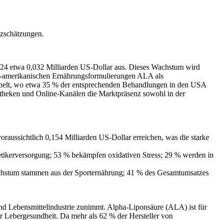
tzschätzungen.
024 etwa 0,032 Milliarden US-Dollar aus. Dieses Wachstum wird
US-amerikanischen Ernährungsformulierungen ALA als
urbelt, wo etwa 35 % der entsprechenden Behandlungen in den USA
otheken und Online-Kanälen die Marktpräsenz sowohl in der
raussichtlich 0,154 Milliarden US-Dollar erreichen, was die starke
tikerversorgung; 53 % bekämpfen oxidativen Stress; 29 % werden in
achstum stammen aus der Sporternährung; 41 % des Gesamtumsatzes
d Lebensmittelindustrie zunimmt. Alpha-Liponsäure (ALA) ist für
er Lebergesundheit. Da mehr als 62 % der Hersteller von