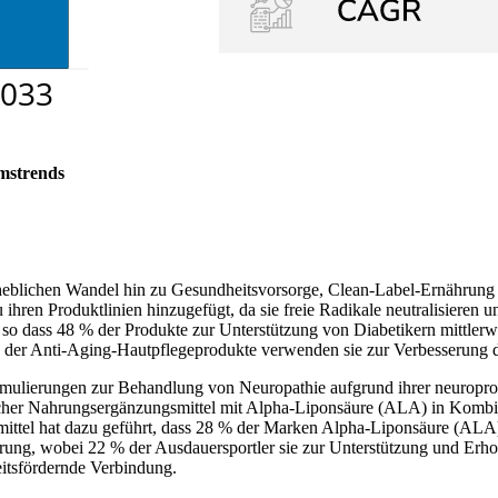
mstrends
rheblichen Wandel hin zu Gesundheitsvorsorge, Clean-Label-Ernährun
en Produktlinien hinzugefügt, da sie freie Radikale neutralisieren 
 so dass 48 % der Produkte zur Unterstützung von Diabetikern mittlerw
 der Anti-Aging-Hautpflegeprodukte verwenden sie zur Verbesserung d
Formulierungen zur Behandlung von Neuropathie aufgrund ihrer neuropr
her Nahrungsergänzungsmittel mit Alpha-Liponsäure (ALA) in Kombina
mittel hat dazu geführt, dass 28 % der Marken Alpha-Liponsäure (ALA)
rung, wobei 22 % der Ausdauersportler sie zur Unterstützung und Erh
tsfördernde Verbindung.