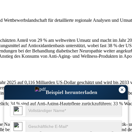
nd Wettbewerbslandschaft
für detaillierte regionale Analysen und Umsa
geschätzten Anteil von 29 % am weltweiten Umsatz und macht im Jahr 2
ungsmittel auf Antioxidantienbasis unterstützt, wobei fast 38 % der 
wendungen bei der Behandlung diabetischer Neuropathie weiter angek
er Anstieg des Konsums von Anti-Aging- und Wellness-Produkten in Ap
r 2025 auf 0,116 Milliarden US-Dollar geschätzt und wird bis 2033 vo
rspiegelt.
×
Beispiel herunterladen
n Nahrungsergänzungsmitteln verwendet; 47 % unterstützen die Diabe
nzlich; 34 % sind auf Anti-Aging-Hautpflege zurückzuführen; 33 % W
 Nachfrage in der Pharma-, Nahrungsergänzungsmittel-, Kosmetik- un
olle bei der Behandlung von Diabetes, altersbedingten Störungen und d