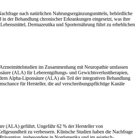
achfrage nach natürlichen Nahrungsergänzungsmitteln, behördliche
in der Behandlung chronischer Erkrankungen eingesetzt, was ihre
e Lebensmittel, Dermazeutika und Sporternährung führt zu erheblichen
 Arzneimittelstudien im Zusammenhang mit Neuropathie umfassen
säure (ALA) für Leberentgiftungs- und Gewichtsverlusttherapien,
dern Alpha-Liponsäure (ALA) als Teil der integrativen Behandlung
chance für Hersteller, die auf verschreibungspflichtige Kanäle
re (ALA) geführt. Ungefähr 62 % der Hersteller von
llgesundheit zu verbessern. Klinische Studien haben die Nachfrage
Prävention, insbesondere in Nordamerika und im asiatisch-