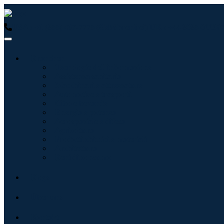
USA : +1 (855) 467-7775 (Gebührenfrei)
UK : +44 8085 022397
Branchen
Tecnologie dell'informazione
Assistenza sanitaria
Macchinari e attrezzature
Automotive e trasporti
Cibo e bevande
Energia e potenza
Aerospaziale e difesa
Agricoltura
Prodotti chimici e materiali
Architettura
Beni di consumo
Blogs
Über uns
Kontakt