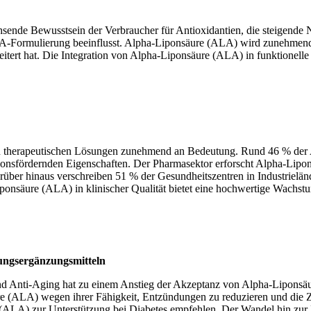
nde Bewusstsein der Verbraucher für Antioxidantien, die steigende N
A-Formulierung beeinflusst. Alpha-Liponsäure (ALA) wird zunehmend 
itert hat. Die Integration von Alpha-Liponsäure (ALA) in funktionell
in therapeutischen Lösungen zunehmend an Bedeutung. Rund 46 % der
onsfördernden Eigenschaften. Der Pharmasektor erforscht Alpha-Lipon
über hinaus verschreiben 51 % der Gesundheitszentren in Industrielän
säure (ALA) in klinischer Qualität bietet eine hochwertige Wachstums
ungsergänzungsmitteln
nd Anti-Aging hat zu einem Anstieg der Akzeptanz von Alpha-Liponsäu
 (ALA) wegen ihrer Fähigkeit, Entzündungen zu reduzieren und die Ze
 (ALA) zur Unterstützung bei Diabetes empfehlen. Der Wandel hin zur 