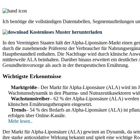
Ich benötige die
vollständigen Datentabellen, Segmentaufteilungen u
Kostenloses Muster herunterladen
In den Vereinigten Staaten hält der Alpha-Liponsäure-Markt einen 
durch die zunehmende Präferenz der Verbraucher für Nahrungsergänz
Hauptbestandteil enthalten. Die Nachfrage wird durch klinische An
mittlerweile ALA beinhalten. Darüber hinaus erweitert ein deutlich
Gesundheitsvorsorge als auch in der therapeutischen Ernährung.
Wichtigste Erkenntnisse
Marktgröße
– Der Markt für Alpha-Liponsäure (ALA) wird im Jah
Wachstumsdynamik in den Pharma- und Nutrazeutikasektoren wide
Wachstumstreiber
– 62 % der Alpha-Liponsäure (ALA) werden i
klinischen Ernährungstherapien eingesetzt.
Trends
– 54 % des Bedarfs an Alpha-Liponsäure (ALA) ist pfla
erfolgen über Online-Kanäle.
Mehr lesen..
Der Markt für Alpha-Liponsäure (ALA) gewinnt an Dynamik, da seine
ihre starke antioxidative Wirkung bekannt und spielt eine wichtige R