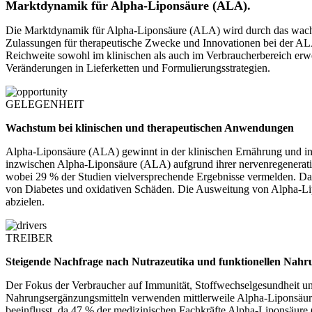
Marktdynamik für Alpha-Liponsäure (ALA).
Die Marktdynamik für Alpha-Liponsäure (ALA) wird durch das wachse
Zulassungen für therapeutische Zwecke und Innovationen bei der AL
Reichweite sowohl im klinischen als auch im Verbraucherbereich erwe
Veränderungen in Lieferketten und Formulierungsstrategien.
GELEGENHEIT
Wachstum bei klinischen und therapeutischen Anwendungen
Alpha-Liponsäure (ALA) gewinnt in der klinischen Ernährung und 
inzwischen Alpha-Liponsäure (ALA) aufgrund ihrer nervenregenerati
wobei 29 % der Studien vielversprechende Ergebnisse vermelden. Dar
von Diabetes und oxidativen Schäden. Die Ausweitung von Alpha-Lipon
abzielen.
TREIBER
Steigende Nachfrage nach Nutrazeutika und funktionellen Nahr
Der Fokus der Verbraucher auf Immunität, Stoffwechselgesundheit u
Nahrungsergänzungsmitteln verwenden mittlerweile Alpha-Liponsäure
beeinflusst, da 47 % der medizinischen Fachkräfte Alpha-Liponsäure