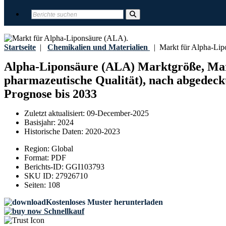
Startseite
|
Chemikalien und Materialien
|
Markt für Alpha-Lip
Alpha-Liponsäure (ALA) Marktgröße, Mark
pharmazeutische Qualität), nach abgedeck
Prognose bis 2033
Zuletzt aktualisiert:
09-December-2025
Basisjahr:
2024
Historische Daten:
2020-2023
Region:
Global
Format:
PDF
Berichts-ID:
GGI103793
SKU ID:
27926710
Seiten:
108
Kostenloses Muster herunterladen
Schnellkauf