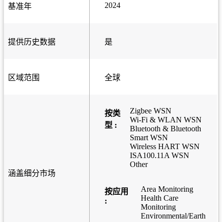
2024
基准年
提供历史数据
是
区域范围
全球
Zigbee WSN
按类
Wi-Fi & WLAN WSN
型 :
Bluetooth & Bluetooth
Smart WSN
Wireless HART WSN
ISA100.11A WSN
Other
涵盖细分市场
Area Monitoring
按应用
Health Care
:
Monitoring
Environmental/Earth