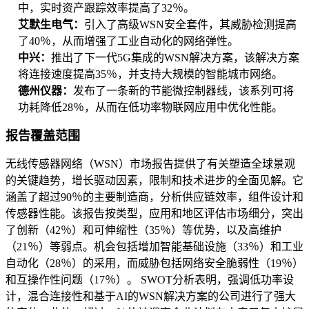
中，实时资产跟踪效率提高了32％。
艾默生电气：
引入了高级WSN安全套件，其威胁检测提高
了40％，从而增强了工业自动化的网络弹性。
中兴：
推出了下一代5G集成的WSN解决方案，该解决方案
将连接速度提高35％，并支持大规模的智能城市网络。
德州仪器：
发布了一条新的节能微控制器线，该系列可将
功耗降低28％，从而在低功率物联网应用中优化性能。
报告覆盖范围
无线传感器网络（WSN）市场报告提供了有关塑造全球景观
的关键趋势，增长驱动因素，限制和技术进步的全面见解。它
涵盖了超过90％的主要制造商，分析供应链效率，组件设计和
传感器性能。该报告按类型，应用和地区评估市场细分，突出
了创新（42％）和可伸缩性（35％）等优势，以及高维护
（21％）等弱点。机会包括增加智能基础设施（33％）和工业
自动化（28％）的采用，而威胁包括网络安全脆弱性（19％）
和互操作性问题（17％）。 SWOT分析表明，强调低功率设
计，混合连接性和基于AI的WSN解决方案的公司进行了强大