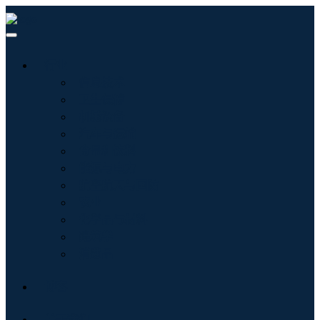
行业
信息技术
卫生保健
机械设备
汽车与运输
食品和饮料
能源与电力
航空航天与国防
农业
化学品与材料
建筑学
消费品
博客
关于我们