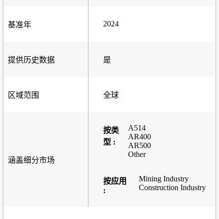
2024
基准年
提供历史数据
是
区域范围
全球
A514
按类
AR400
型 :
AR500
Other
涵盖细分市场
Mining Industry
按应用
Construction Industry
: