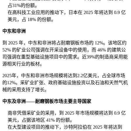
占31%的份额。
在高科技工业应用的推动下，日本在 2025 年将达到 0.9 亿
美元，占 18% 的份额。
中东和非洲
到 2025 年，中东和非洲将占耐磨钢板市场的 12%。该地区约
52% 的矿业公司强调在开采设备中的使用，而 46% 的建筑公
司强调在重型基础设施项目中的需求。近39%的制造商采用能
源相关行业的板材。
2025年，中东和非洲市场规模将达到2.2亿美元，占全球市场
的12%。采矿业扩张、政府基础设施投资以及石油和天然气机
械的采用支持了增长。
中东及非洲——耐磨钢板市场主要主导国家
南非凭借采矿业的采用，到 2025 年市场规模将达到 0.9 亿
美元，占据该地区 41% 的份额。
在大型建设项目的推动下，沙特阿拉伯在 2025 年将达到