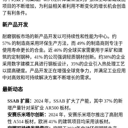
项目的不断增加，为利益相关者利用不断变化的增长机会创造
了有利条件。
新产品开发
耐磨钢板市场的新产品开发以可持续性和性能为中心。约
57% 的制造商采用环保生产方法，而 49% 的制造商则专注于
使用寿命更长的合金。近 46% 的全球买家需要用于采矿和建
筑的定制钢种，41% 的公司强调轻质钢材创新。约38%的企业
采用数字建模工具进行钢板设计，35%的企业引入热处理工艺
以提高硬度。产品开发正在增强全球竞争力，并满足工业应用
中对高效和可持续解决方案不断增长的需求。
最新动态
SSAB 扩展：
2024 年，SSAB 扩大了产能，其中 37% 的新
增产量针对采矿业 AR500 板材。
安赛乐米塔尔创新：
2024 年，安赛乐米塔尔推出了高耐用
性 A514 板材，欧洲 41% 的建筑项目均采用该板材。