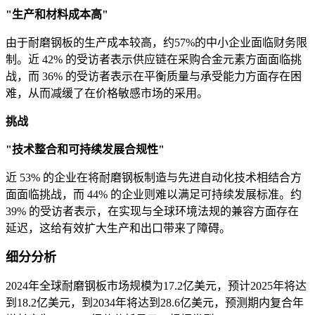
"生产和材料成本高"
由于耐磨钢板的生产成本较高，约57%的中小企业面临财务限
制。近 42% 的受访者表示供应链在采购合金元素方面面临挑
战，而 36% 的受访者表示在平衡质量与承受能力方面存在困
难，从而减缓了在价格敏感市场的采用。
挑战
"技术整合和可持续发展合规性"
近 53% 的企业在将耐磨钢板制造与先进自动化技术相结合方
面面临挑战，而 44% 的企业则难以满足可持续发展标准。约
39% 的受访者表示，在实现与全球环境法规的兼容方面存在
延迟，这给有效扩大生产和出口带来了障碍。
细分分析
2024年全球耐磨钢板市场规模为17.2亿美元，预计2025年将达
到18.2亿美元，到2034年将达到28.6亿美元，预测期内复合年