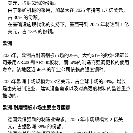
美元，占据52%的份额。
由于采矿机械的采用，加拿大在 2025 年持有 1.7 亿美元，
占 30% 的份额。
在基础设施现代化的支持下，墨西哥到 2025 年将达到 1 亿
美元，占 18% 的份额。
欧洲
2025年，欧洲占耐磨钢板市场的29%。大约61%的欧洲建筑公
司采用AR400和AR500板材，而54%的制造商强调更长的使用
寿命。该地区近 46% 的矿业公司依赖高强度钢种。
2025年欧洲市场规模为5.3亿美元，占全球市场的29%。增长
是由先进制造业、建筑设备需求以及对高强度材料的监管重点
推动的。
欧洲-耐磨钢板市场主要主导国家
德国凭借强劲的制造业需求，2025 年市场规模为 2 亿美
元，占据欧洲 38% 的份额。