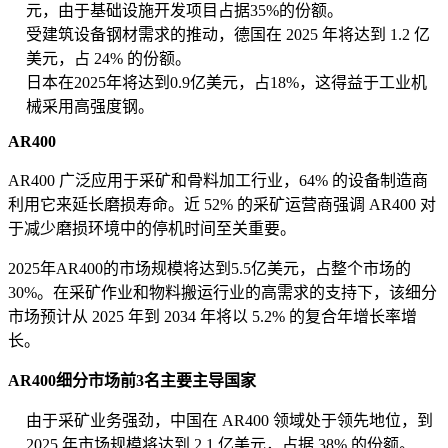
元，由于基础设施开发项目占据35%的份额。
受建筑设备钢材需求的推动，德国在 2025 年将达到 1.2 亿
美元，占 24% 的份额。
日本在2025年将达到0.9亿美元，占18%，这得益于工业机
械采用高强度钢。
AR400
AR400 广泛应用于采矿和骨料加工行业，64% 的设备制造商
利用它来延长磨损寿命。近 52% 的采矿运营商强调 AR400 对
于减少磨损环境中的停机时间至关重要。
2025年AR400的市场规模将达到5.5亿美元，占整个市场的
30%。在采矿作业和物料搬运行业的高需求的支持下，该细分
市场预计从 2025 年到 2034 年将以 5.2% 的复合年增长率增
长。
AR400细分市场前3名主要主导国家
由于采矿业务强劲，中国在 AR400 领域处于领先地位，到
2025 年市场规模将达到 2.1 亿美元，占据 38% 的份额。