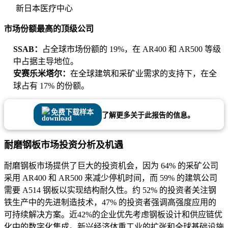
新日本医疗中心
市场份额最高的顶级公司
SSAB：
占全球市场份额的 19%，在 AR400 和 AR500 等级
中占据主导地位。
安赛乐米塔尔：
在全球建筑和采矿业需求的支持下，在全
球占有 17% 的份额。
免费下载样本
了解更多关于此报告的信息。
耐磨钢板市场投资分析及机遇
耐磨钢板市场提供了巨大的投资机会，因为 64% 的采矿公司
采用 AR400 和 AR500 来减少停机时间，而 59% 的建筑公司
需要 A514 钢板以实现结构耐久性。约 52% 的投资者关注钢
铁生产中的先进制造技术，47% 的投资者强调高强度应用的
可持续解决方案。近42%的企业优先考虑钢板设计和供应链优
化中的数字化集成。新兴经济体重工业的扩张和全球基础设施