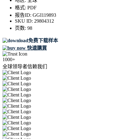
地区:
全球
格式:
PDF
报告ID:
GGI119893
SKU ID:
29804312
页数:
98
免费下载样本
快速購買
1000+
全球领导者信赖我们