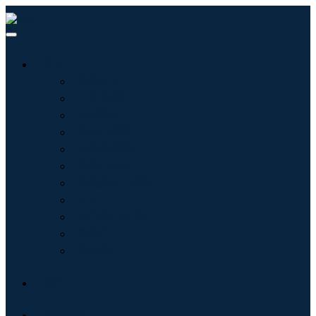
行业
信息技术
卫生保健
机械设备
汽车与运输
食品和饮料
能源与电力
航空航天与国防
农业
化学品与材料
建筑学
消费品
博客
关于我们