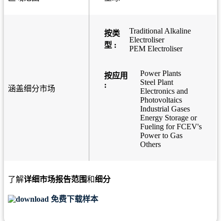
Traditional Alkaline
按类
Electroliser
型 :
PEM Electroliser
Power Plants
按应用
Steel Plant
:
涵盖细分市场
Electronics and
Photovoltaics
Industrial Gases
Energy Storage or
Fueling for FCEV's
Power to Gas
Others
了解
详细市场报告范围
和
细分
免费下载样本