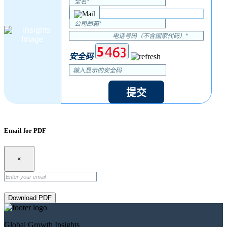
安全码
提交
Email for PDF
×
Download PDF
Global Growth Insights