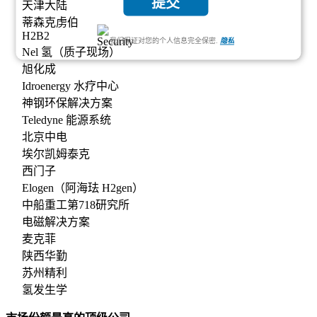
提交
天津大陆
蒂森克虏伯
H2B2
我们保证对您的个人信息完全保密.
隐私
Nel 氢（质子现场）
旭化成
Idroenergy 水疗中心
神钢环保解决方案
Teledyne 能源系统
北京中电
埃尔凯姆泰克
西门子
Elogen（阿海珐 H2gen）
中船重工第718研究所
电磁解决方案
麦克菲
陕西华勤
苏州精利
氢发生学