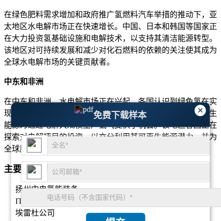
在绿色肥料需求增加和政府推广氢燃料汽车举措的推动下，亚
太地区水电解市场正在快速增长。中国、日本和韩国等国家正
在大力投资氢基础设施和电解技术，以支持其清洁能源转型。
该地区对可持续发展和减少对化石燃料的依赖的关注使其成为
全球水电解市场的关键贡献者。
中东和非洲
在中东和非洲，水电解市场正在兴起，各国认识到绿色氢在实
×
现能源组合多元化方面的潜力。太阳能和风能等丰富的可再生
免费下载样本
能源为通过电解大规模生产氢气提供了机会。该地区各国正在
探索对电解项目的投资，以充分利用其可再生能源潜力，并为
全球脱碳努力做出贡献。
主要水电解市场公司名单分析
扬州中电氢能装备
ITM电源
埃雷杜公司