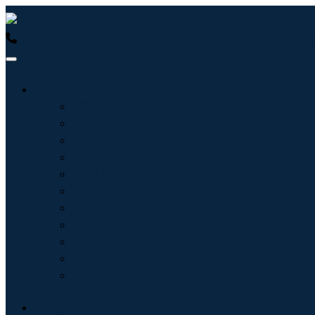
USA : +1 (855) 467-7775 (免费电话)
UK : +44 8085 022397
行业
信息技术
卫生保健
机械设备
汽车与运输
食品和饮料
能源与电力
航空航天与国防
农业
化学品与材料
建筑学
消费品
博客