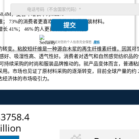
758.4M，复合年增长率为6.22%
纤维； 73%的消费者更喜欢可生物降解的服装材料。
提交
长 41%； 46% 的人更喜欢粘胶混合物。
我们保证对您的个人信息完全保密.
隐私
的转变。粘胶短纤维是一种源自木浆的再生纤维素纤维，因其可
感好、吸湿性高、透气性好。消费者对透气和自然感觉纺织品的
重可持续采购的时尚和服装品牌推动的。就产品变体而言，普通粘胶
用。市场也见证了原材料采购的逐渐转变，目前全球产量的约 2
达经济体的市场吸引力。