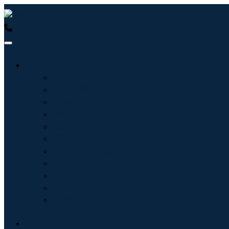
USA : +1 (855) 467-7775 (免费电话)
UK : +44 8085 022397
行业
信息技术
卫生保健
机械设备
汽车与运输
食品和饮料
能源与电力
航空航天与国防
农业
化学品与材料
建筑学
消费品
博客