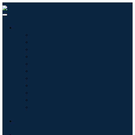
行业
信息技术
卫生保健
机械设备
汽车与运输
食品和饮料
能源与电力
航空航天与国防
农业
化学品与材料
建筑学
消费品
博客
关于我们