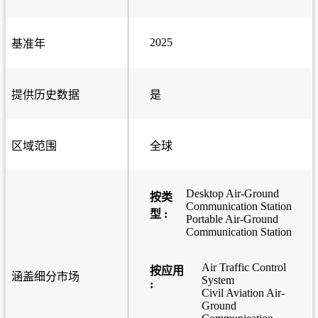
2025
基准年
提供历史数据
是
区域范围
全球
Desktop Air-Ground
按类
Communication Station
型 :
Portable Air-Ground
Communication Station
Air Traffic Control
按应用
涵盖细分市场
System
:
Civil Aviation Air-
Ground