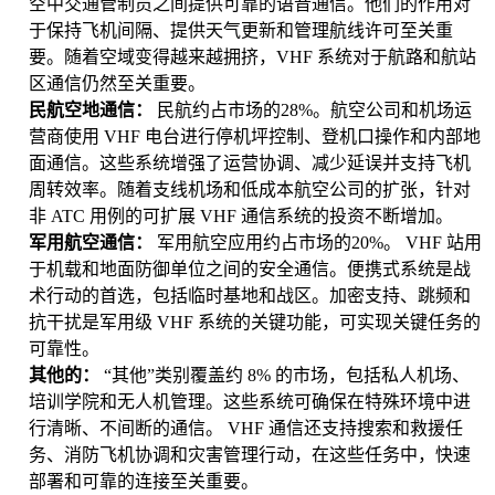
空中交通管制员之间提供可靠的语音通信。他们的作用对
于保持飞机间隔、提供天气更新和管理航线许可至关重
要。随着空域变得越来越拥挤，VHF 系统对于航路和航站
区通信仍然至关重要。
民航空地通信：
民航约占市场的28%。航空公司和机场运
营商使用 VHF 电台进行停机坪控制、登机口操作和内部地
面通信。这些系统增强了运营协调、减少延误并支持飞机
周转效率。随着支线机场和低成本航空公司的扩张，针对
非 ATC 用例的可扩展 VHF 通信系统的投资不断增加。
军用航空通信：
军用航空应用约占市场的20%。 VHF 站用
于机载和地面防御单位之间的安全通信。便携式系统是战
术行动的首选，包括临时基地和战区。加密支持、跳频和
抗干扰是军用级 VHF 系统的关键功能，可实现关键任务的
可靠性。
其他的：
“其他”类别覆盖约 8% 的市场，包括私人机场、
培训学院和无人机管理。这些系统可确保在特殊环境中进
行清晰、不间断的通信。 VHF 通信还支持搜索和救援任
务、消防飞机协调和灾害管理行动，在这些任务中，快速
部署和可靠的连接至关重要。