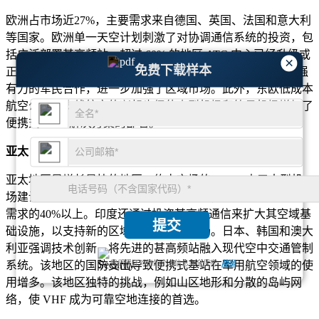
欧洲占市场近27%，主要需求来自德国、英国、法国和意大利
等国家。欧洲单一天空计划刺激了对协调通信系统的投资，包
括广泛部署甚高频站。超过 60% 的地区 ATC 中心已经升级或
×
免费下载样本
正在集成数字 VHF 系统。欧洲严格的航空安全法规，加上强
有力的军民合作，进一步加强了区域市场。此外，东欧低成本
航空公司和支线航空的兴起也促使小型机场和简易机场增加了
便携式 VHF 解决方案的部署。
亚太
亚太地区是增长最快的地区，约占市场的 31%。由于大型机
场建设项目和商业航空运输量的快速增长，仅中国就占该地区
需求的40%以上。印度还通过投资甚高频通信来扩大其空域基
提交
础设施，以支持新的区域航线和私人机场。日本、韩国和澳大
利亚强调技术创新，将先进的甚高频站融入现代空中交通管制
系统。该地区的国防支出导致便携式基站在军用航空领域的使
我们保证对您的个人信息完全保密.
隐私
用增多。该地区独特的挑战，例如山区地形和分散的岛屿网
络，使 VHF 成为可靠空地连接的首选。