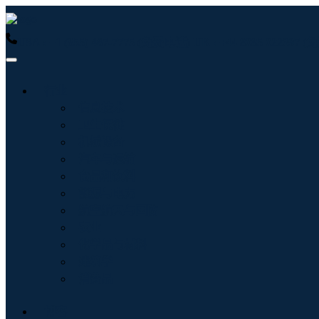
USA : +1 (855) 467-7775 (免费电话)
UK : +44 8085 022397
行业
信息技术
卫生保健
机械设备
汽车与运输
食品和饮料
能源与电力
航空航天与国防
农业
化学品与材料
建筑学
消费品
博客