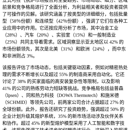
立式可控气氛炉市场报告对主要趋势、市场动态、细分、区域
前景和竞争格局进行了全面分析，为利益相关者和投资者提供
了可操作的见解。该研究涵盖了按类型的详细细分，包括批量
型（58％份额）和连续型（42％份额），强调了它们在各种工
业应用中的作用。它还按应用分析了市场，其中冶金工业
（28%）、汽车（20%）、实验室（15%）和一般制造业
（25%）共同主导着需求。区域洞察显示亚太地区以 42% 的
市场份额领先，其次是北美（31%）和欧洲（24%），而中东
和非洲则占 3%。
该报告评估了市场动态，包括关键驱动因素，例如对精密热处
理的需求不断增长以及超过 55% 的制造商采用自动化。它还
讨论了 38% 的买家面临的高安装复杂性等限制，以及影响
41% 的公司的熟练劳动力短缺等挑战。竞争格局包括益普森
（Ipsen）、同和热力科技（DOWA Thermotech）和施米德
（SCHMID）等领先公司，前两家公司合计占据超过 27% 的
全球份额。此外，报告还研究了投资趋势，强调超过 50% 的
企业计划升级其熔炉系统，35% 的新市场活动涉及伙伴关系
和协作。超过 45% 的新型熔炉模型采用了人工智能和数字技