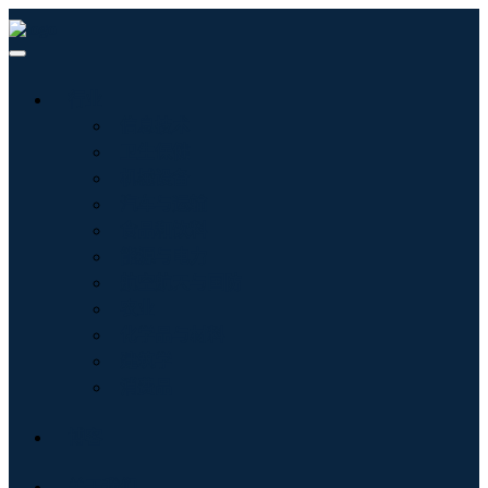
行业
信息技术
卫生保健
机械设备
汽车与运输
食品和饮料
能源与电力
航空航天与国防
农业
化学品与材料
建筑学
消费品
博客
关于我们