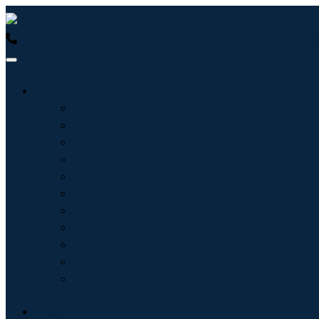
USA : +1 (855) 467-7775 (免费电话)
UK : +44 8085 022397
行业
信息技术
卫生保健
机械设备
汽车与运输
食品和饮料
能源与电力
航空航天与国防
农业
化学品与材料
建筑学
消费品
博客