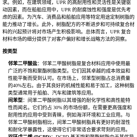
求。例如，在建筑领域，UPR 的高耐用性和灵活性是关键驱
动因素，而在船舶应用中，UPR 的耐腐蚀性和强度是优先考
虑的因素。为汽车、消费品和船舶应用等特定用途定制树脂的
能力推动了增长。此外，树脂配方的不断进步和可持续复合材
料的兴起预计将对市场产生积极影响。总体而言，UPR 复合
材料市场的细分提供了对客户偏好和增长战略方法的洞察。
按类型
邻苯二甲酸盐
：邻苯二甲酸树脂是复合材料应用中使用最
广泛的不饱和聚酯树脂类型。它们因其卓越的成本效益和
性能平衡而受到认可。在市场上，邻苯型树脂占总消费量
的40%左右。由于其良好的机械性能和易于加工，这种树脂
类型通常用于船舶、汽车和建筑等应用。
间苯型
：间苯二甲酸树脂以其增强的耐化学性和高性能特
性而闻名。它们约占 30% 的市场份额，在需要更高强度和
耐用性的应用中受到青睐，例如海洋环境和工业应用。与
邻苯二甲酸树脂相比，间苯二甲酸树脂具有更好的耐湿性
和耐化学暴露性，这使得它们非常适合要求苛刻的应用。
双环戊二烯 (DCPD)
：DCPD 基不饱和聚酯树脂由于其优异