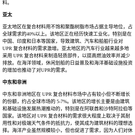
料。
亚太
亚太地区在复合材料用不饱和聚酯树脂市场占据主导地位，占
全球需求的40%以上。该地区正在经历快速工业化，特别是在
中国、印度和日本等国家，导致建筑、汽车和船舶行业对
UPR 复合材料的需求激增。亚太地区的汽车行业越来越多地
采用 UPR 复合材料来制造轻质部件，以提高燃油效率并减少
排放。在海洋领域，休闲划船的日益普及和海洋基础设施投资
的增加也推动了对UPR的需求。
中东和非洲
中东和非洲地区在 UPR 复合材料市场中占有较小但不断增长
的份额，约占全球市场的 5-7%。该地区的增长主要是由建筑
和基础设施发展热潮推动的，特别是在阿联酋和沙特阿拉伯等
国家。该地区对 UPR 复合材料的需求很大程度上取决于其耐
用性和对极端天气条件的抵抗力，使其成为建筑材料的理想选
择。海洋产业虽然规模较小，但也促进了需求，因为人们对休