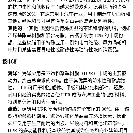
的抗冲击性和低收缩率而越来越受欢迎。此类树脂约占全
球市场的20%。它通常用于汽车行业，用于制造车身面板和
其他对韧性和尺寸稳定性至关重要的复合材料零件。
其他的
：“其他”类别包括特殊类型的不饱和聚酯树脂，例如
乙烯基酯基树脂和混合树脂，占据了剩余 10% 的市场份
额。这些树脂用于特殊应用，例如电气绝缘、风力涡轮机
叶片和某些需要导电性或耐热性等独特性能的消费品。
按申请
海洋
：海洋应用是不饱和聚酯树脂（UPR）市场的主要驱
动力，约占总需求的35%。由于其优异的防水性和耐腐蚀
性，UPR 可用于制造船体、甲板和其他结构部件。轻质、
耐用和经济实惠的结合使 UPR 成为海洋工业的理想材料，
特别是休闲船和大型商船。
建造
：建筑用 UPR 复合材料约占整个市场的 30%。由于该
树脂能够抵抗潮湿、紫外线和化学暴露等环境因素，因此
被广泛用于生产耐用的面板、屋顶材料和其他建筑部件。
UPR 的多功能性和成本效益使其成为住宅和商业建筑项目