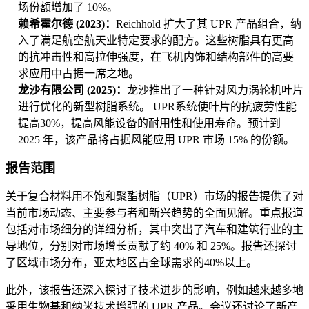
场份额增加了 10%。
赖希霍尔德 (2023)：
Reichhold 扩大了其 UPR 产品组合，纳
入了满足航空航天业特定要求的配方。这些树脂具有更高
的抗冲击性和高拉伸强度，在飞机内饰和结构部件的高要
求应用中占据一席之地。
龙沙有限公司 (2025)：
龙沙推出了一种针对风力涡轮机叶片
进行优化的新型树脂系统。 UPR系统使叶片的抗疲劳性能
提高30%，提高风能设备的耐用性和使用寿命。预计到
2025 年，该产品将占据风能应用 UPR 市场 15% 的份额。
报告范围
关于复合材料用不饱和聚酯树脂（UPR）市场的报告提供了对
当前市场动态、主要参与者和新兴趋势的全面见解。重点报道
包括对市场细分的详细分析，其中突出了汽车和建筑行业的主
导地位，分别对市场增长贡献了约 40% 和 25%。报告还探讨
了区域市场分布，亚太地区占全球需求的40%以上。
此外，该报告还深入探讨了技术进步的影响，例如越来越多地
采用生物基和纳米技术增强的 UPR 产品。会议还讨论了新产