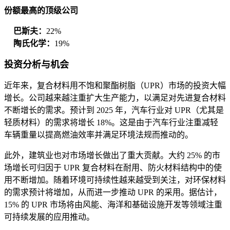
份额最高的顶级公司
巴斯夫：
22%
陶氏化学：
19%
投资分析与机会
近年来，复合材料用不饱和聚酯树脂（UPR）市场的投资大幅
增长。公司越来越注重扩大生产能力，以满足对先进复合材料
不断增长的需求。预计到 2025 年，汽车行业对 UPR（尤其是
轻质材料）的需求将增长 18%。这是由于汽车行业注重减轻
车辆重量以提高燃油效率并满足环境法规而推动的。
此外，建筑业也对市场增长做出了重大贡献。大约 25% 的市
场增长可归因于 UPR 复合材料在耐用、防火材料结构中的使
用不断增加。随着环境可持续性越来越受到关注，对环保材料
的需求预计将增加，从而进一步推动 UPR 的采用。据估计，
15% 的 UPR 市场将由风能、海洋和基础设施开发等领域注重
可持续发展的应用推动。