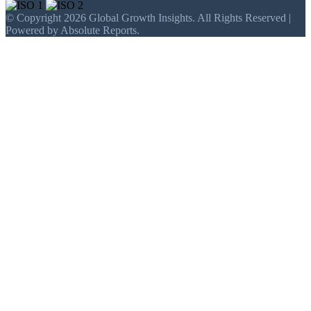
© Copyright 2026 Global Growth Insights. All Rights Reserved |
Powered by Absolute Reports.