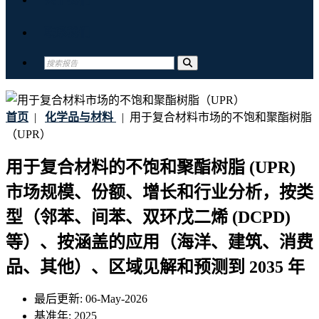
联系我们
首页
|
化学品与材料
|
用于复合材料市场的不饱和聚酯树脂
（UPR）
用于复合材料的不饱和聚酯树脂 (UPR)
市场规模、份额、增长和行业分析，按类
型（邻苯、间苯、双环戊二烯 (DCPD)
等）、按涵盖的应用（海洋、建筑、消费
品、其他）、区域见解和预测到 2035 年
最后更新:
06-May-2026
基准年:
2025