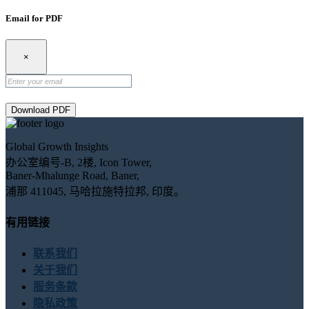
Email for PDF
×
Download PDF
Global Growth Insights
办公室编号-B, 2楼, Icon Tower,
Baner-Mhalunge Road, Baner,
浦那 411045, 马哈拉施特拉邦, 印度。
有用链接
联系我们
关于我们
服务条款
隐私政策