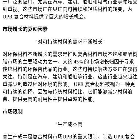
于广泛的应用，尤其在汽车、建筑、船舶和电气行业等领域受
到重视。这些市场正在见证向可持续和轻质材料的转变，为
UPR 复合材料提供了巨大的增长机会。
市场增长的驱动因素
"对可持续材料的需求不断增长"
对环保材料不断增长的需求是推动复合材料市场不饱和聚酯树
脂市场的主要驱动力之一。大约 45% 的市场增长归因于寻求
传统材料的环保替代品的行业。这些可持续解决方案正在获得
关注，特别是在汽车、建筑和船舶等行业，这些行业越来越注
重减少制造过程对环境的影响。 UPR 复合材料被视为一种更
可持续的选择，因为与传统材料相比，它们能够减少材料浪
费、提供更高的耐用性并提供卓越的性能。
市场限制
"生产成本高"
高生产成本是复合材料市场UPR的重大限制。制造 UPR 复合