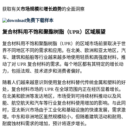
获取有关
市场规模
和
增长趋势
的全面洞察
免费下载样本
复合材料用不饱和聚酯树脂（UPR）区域展望
复合材料用不饱和聚酯树脂（UPR）的区域市场前景取决于世
界不同地区不同的需求和应用。在北美、欧洲和亚太地区，汽
车、建筑和船舶等行业越来越多地使用轻质和高强度材料，推
动了对 UPR 复合材料的需求。每个地区都有其特定的增长动
力，包括法规、技术进步和消费者偏好。
随着人们越来越意识到使用复合材料替代传统金属和塑料的好
处，复合材料市场的 UPR 在全球范围内正在经历显着增长。
在北美和欧洲等发达地区，市场受到可持续材料推动以及风
能、航空航天和汽车等行业复合材料使用增加的影响。与此同
时，亚太新兴市场由于工业化和基础设施的快速发展，需求激
增。中东和非洲地区虽然规模较小，但随着建筑活动和耐用、
耐腐蚀材料需求的增加，预计将逐步增长。