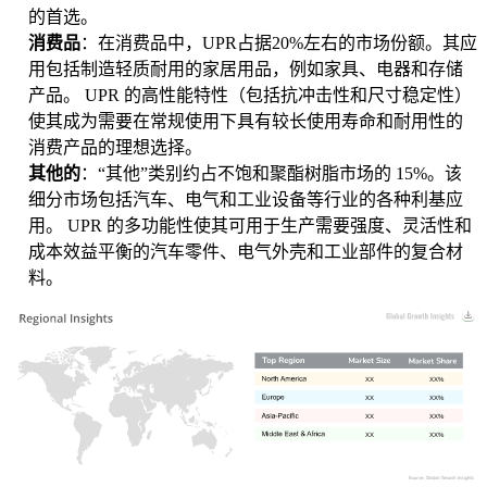
的首选。
消费品
：在消费品中，UPR占据20%左右的市场份额。其应
用包括制造轻质耐用的家居用品，例如家具、电器和存储
产品。 UPR 的高性能特性（包括抗冲击性和尺寸稳定性）
使其成为需要在常规使用下具有较长使用寿命和耐用性的
消费产品的理想选择。
其他的
：“其他”类别约占不饱和聚酯树脂市场的 15%。该
细分市场包括汽车、电气和工业设备等行业的各种利基应
用。 UPR 的多功能性使其可用于生产需要强度、灵活性和
成本效益平衡的汽车零件、电气外壳和工业部件的复合材
料。
XX
XX%
XX
XX%
XX
XX%
XX
XX%