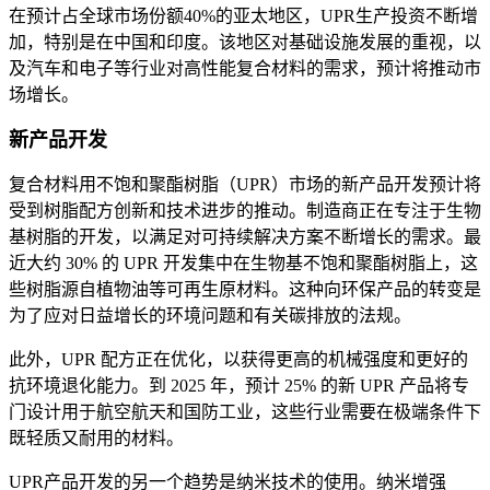
在预计占全球市场份额40%的亚太地区，UPR生产投资不断增
加，特别是在中国和印度。该地区对基础设施发展的重视，以
及汽车和电子等行业对高性能复合材料的需求，预计将推动市
场增长。
新产品开发
复合材料用不饱和聚酯树脂（UPR）市场的新产品开发预计将
受到树脂配方创新和技术进步的推动。制造商正在专注于生物
基树脂的开发，以满足对可持续解决方案不断增长的需求。最
近大约 30% 的 UPR 开发集中在生物基不饱和聚酯树脂上，这
些树脂源自植物油等可再生原材料。这种向环保产品的转变是
为了应对日益增长的环境问题和有关碳排放的法规。
此外，UPR 配方正在优化，以获得更高的机械强度和更好的
抗环境退化能力。到 2025 年，预计 25% 的新 UPR 产品将专
门设计用于航空航天和国防工业，这些行业需要在极端条件下
既轻质又耐用的材料。
UPR产品开发的另一个趋势是纳米技术的使用。纳米增强