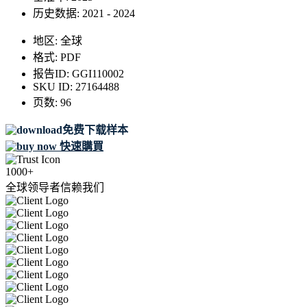
历史数据:
2021 - 2024
地区:
全球
格式:
PDF
报告ID:
GGI110002
SKU ID:
27164488
页数:
96
免费下载样本
快速購買
1000+
全球领导者信赖我们