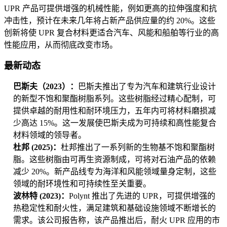
UPR 产品可提供增强的机械性能，例如更高的拉伸强度和抗
冲击性，预计在未来几年将占新产品供应量的约 20%。这些
创新将使 UPR 复合材料更适合汽车、风能和船舶等行业的高
性能应用，从而彻底改变市场。
最新动态
巴斯夫（2023）：
巴斯夫推出了专为汽车和建筑行业设计
的新型不饱和聚酯树脂系列。这些树脂经过精心配制，可
提供卓越的耐用性和耐环境压力，五年内可将材料磨损减
少高达 15%。这一发展使巴斯夫成为可持续和高性能复合
材料领域的领导者。
杜邦 (2025)：
杜邦推出了一系列新的生物基不饱和聚酯树
脂。这些树脂由可再生资源制成，可将对石油产品的依赖
减少 20%。新产品线专为海洋和风能领域量身定制，这些
领域的耐环境性和可持续性至关重要。
波林特 (2023)：
Polynt 推出了先进的 UPR，可提供增强的
热稳定性和耐火性，满足建筑和基础设施领域不断增长的
需求。该公司报告称，该产品推出后，耐火 UPR 应用的市