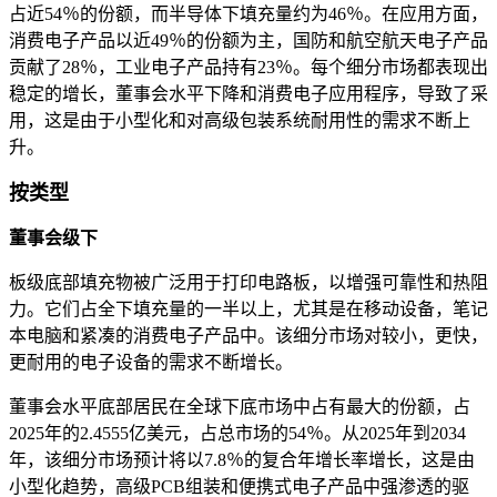
占近54％的份额，而半导体下填充量约为46％。在应用方面，
消费电子产品以近49％的份额为主，国防和航空航天电子产品
贡献了28％，工业电子产品持有23％。每个细分市场都表现出
稳定的增长，董事会水平下降和消费电子应用程序，导致了采
用，这是由于小型化和对高级包装系统耐用性的需求不断上
升。
按类型
董事会级下
板级底部填充物被广泛用于打印电路板，以增强可靠性和热阻
力。它们占全下填充量的一半以上，尤其是在移动设备，笔记
本电脑和紧凑的消费电子产品中。该细分市场对较小，更快，
更耐用的电子设备的需求不断增长。
董事会水平底部居民在全球下底市场中占有最大的份额，占
2025年的2.4555亿美元，占总市场的54％。从2025年到2034
年，该细分市场预计将以7.8％的复合年增长率增长，这是由
小型化趋势，高级PCB组装和便携式电子产品中强渗透的驱