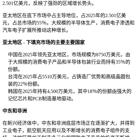
2.501亿美元，反映了强劲的区域增长势头。
亚太地区在底下市场中占主导地位，占2025年的2.501亿美
元，占总市场的55％。大规模的半导体生产，消费电子渗透和
汽车电子扩展所推动这种增长。
亚太地区 - 下填充市场的主要主要国家
中国在2025年领先亚太地区，市场规模为8750万美元，由
于大规模的消费电子产品和半导体包装行业而持有35％的
份额。
台湾在2025年占5510万美元，占铸造厂优势和高级晶圆包
装的22％份额。
韩国在2025年持有4,500万美元，其中18％的份额由强大的
记忆芯片和PCB制造基地驱动。
中东和非洲
在新兴经济体中，中东和非洲底层市场正在逐渐扩大，并得到
工业电子，航空航天应用以及不断增长的消费电子组件的支