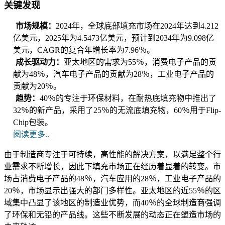
关键发现
市场规模：
2024年，全球底部填充市场在2024年达到4.212
亿美元，2025年为4.5473亿美元，预计到2034年为9.098亿
美元，CAGR的复合年增长率为7.96％。
成长驱动力：
亚太地区的需求为55％，消费电子产品的贡
献为48％，汽车电子产品的贡献为28％，工业电子产品的
贡献为20％。
趋势：
40％的专注于环保材料，在耐热底填充物中推出了
32％的新产品，采用了25％的无流底填充物，60％用于Flip-
Chip包装。
阅读更多..
由于制造商专注于可持续，高性能的解决方案，以满足整个行
业需求不断增长，因此下填充市场正在经历着显着的转变。市
场占消费电子产品的48％，汽车应用的28％，工业电子产品的
20％，市场显示出强大的部门多样性。亚太地区的近55％的区
域集中凸显了该地区的制造业优势，而40％的全球制造商强调
了环保和无铅的产品线。这些不断发展的动态正在塑造市场的