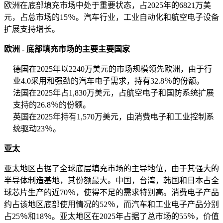
欧洲在底部填充市场中处于重要状态，占2025年的6821万美
元，占总市场的15％。汽车行业，工业自动化和航空电子设备
扩展支持增长。
欧洲 - 底部填充市场的主要主要国家
德国在2025年以2240万美元的市场规模领先欧洲，由于行
业4.0采用和强劲的汽车电子需求，持有32.8％的份额。
法国在2025年占1,830万美元，占航空电子和国防系统扩展
支持的26.8％的份额。
英国在2025年持有1,570万美元，由消费电子和工业控制系
统驱动23％。
亚太
亚太地区占据了全球底层填充市场的主导地位，由于其强大的
半导体制造基地，其份额最大。中国，台湾，韩国和日本占全
球芯片生产的近70％，使得不足的需求特别高。消费电子产品
约占该地区底部使用情况的52％，而汽车和工业电子产品分别
占25％和18％。亚太地区在2025年占据了总市场的55％，价值