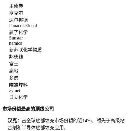
主债券
亨克尔
达尔邦德
Panacol-Elosol
赢了化学
Sunstar
namics
新苏联化学物质
邦德线
富士
高地
多佛
瞄准焊料
zymet
日立化学
市场份额最高的顶级公司
汉克：
占全球底部填充市场份额的近14％，领先于高级粘
合剂和半导体底部填充应用。