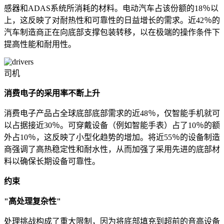
感器和ADAS系统所消耗的材料。电动汽车占该份额的18％以
上，这反映了对耐热性和可靠性的日益增长的需求。近42％的
汽车制造商正在向底部支撑包装转移，以在极端的操作条件下
提高性能和耐用性。
司机
消费电子的采用率不断上升
消费电子产品占全球底部底部需求的近48％，仅智能手机就可
以占据接近30％。可穿戴设备（例如智能手表）占了10％的额
外占10％，这反映了小型化趋势的增加。将近55％的设备制造
商强调了高热稳定性和耐水性，从而加强了采用先进的底部材
料以确保长期设备可靠性。
约束
"高处理复杂性"
处理挑战构成了重大限制，因为将底部填充到超前的音高设备