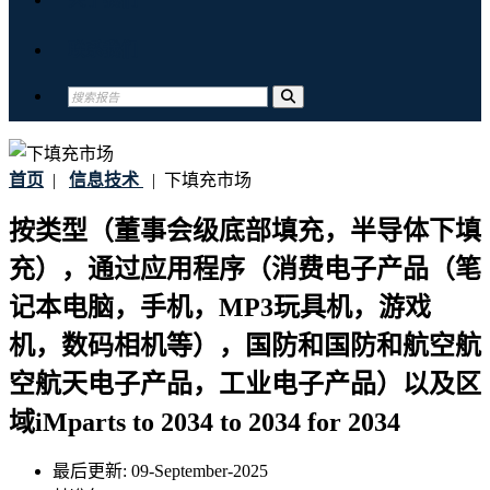
联系我们
首页
|
信息技术
|
下填充市场
按类型（董事会级底部填充，半导体下填
充），通过应用程序（消费电子产品（笔
记本电脑，手机，MP3玩具机，游戏
机，数码相机等），国防和国防和航空航
空航天电子产品，工业电子产品）以及区
域iMparts to 2034 to 2034 for 2034
最后更新:
09-September-2025