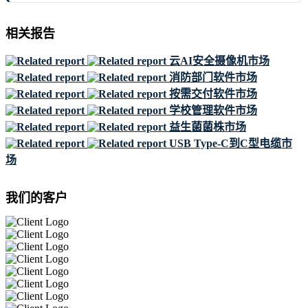
相关报告
云AI安全摄像机市场
消防部门软件市场
按需交付软件市场
学校管理软件市场
益生菌菌株市场
USB Type-C到C型电缆市
场
我们的客户