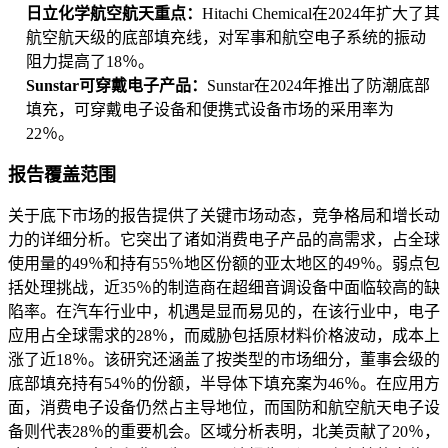
日立化学航空航天重点：
Hitachi Chemical在2024年扩大了其
航空航天级的底部填充线，对军事和航空电子系统的振动
阻力提高了18％。
Sunstar可穿戴电子产品：
Sunstar在2024年推出了防潮底部
填充，可穿戴电子设备和便携式设备市场的采用率为
22％。
报告覆盖范围
关于底下市场的报告提供了关键市场动态，竞争格局和增长动
力的详细分析。它突出了诸如消费电子产品的高需求，占全球
使用量的49％和持有55％地区份额的亚太地区的49％。弱点包
括处理挑战，近35％的制造商在超细音调设备中面临较高的缺
陷率。在汽车行业中，机遇是显而易见的，在该行业中，电子
应用占全球需求的28％，而威胁包括原材料价格波动，成本上
涨了近18％。该研究还涵盖了按类型的市场细分，董事会级的
底部填充持有54％的份额，半导体下填充案为46％。在应用方
面，消费电子设备仍然占主导地位，而国防和航空航天电子设
备则代表28％的重要机会。区域分析表明，北美贡献了20％，