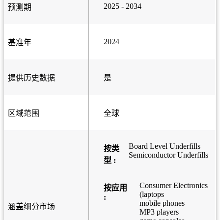
2025 - 2034
预测期
2024
基准年
提供历史数据
是
区域范围
全球
Board Level Underfills
按类
Semiconductor Underfills
型 :
Consumer Electronics
按应用
(laptops
:
mobile phones
涵盖细分市场
MP3 players