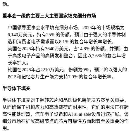
动。
董事会一级的主要三大主要国家填充细分市场
中国领导董事会水平填充细分市场，2025年的市场规模为
6,140万美元，持有25％的份额，预计由于强大的半导体制
造和消费者电子需求而以8.1％的复合年增长率增长。
美国在2025年持有3640万美元，占14.8％的份额，并预计由
于高级电子产品的高研发和整合，因此以7.6％的复合年增
长率扩大。
韩国在2025年占2210万美元，份额为9％，预计将以强大的
PCB和记忆芯片生产能力支持7.9％的复合年增长率。
半导体下填充
半导体下填充对于翻转芯片和晶圆级包装解决方案至关重要，
从而确保了机械应力和高热载荷的耐用性。它们的用法正在跨
高性能处理器，汽车电子设备和AI-ai-ai-able设备迅速扩展。该
细分市场在扩展高级节点的芯片可靠性方面起着至关重要的作
用。