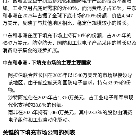
持。该地区受益于制造多元化和国防电子产品的投资不断增
加。工业应用占底足需求的近40％，而消费电子占35％。中东
和非洲在2025年占据了全球下底市场的10％份额，价值4,547
万美元，反映了与其他地区相比，稳定但规模较小的增长。
中东和非洲在底下填充市场上持有10％的份额，占2025年的
4547万美元。航空航天，国防和工业电子产品采用的增长以及
消费电子集会的逐步扩展。
中东和非洲 - 下填充市场的主要主要国家
阿拉伯联合酋长国在2025年以1540万美元的市场规模领导
该地区，由于航空航天和国防电子需求，持有33.9％的份
额。
沙特阿拉伯在2025年占1,310万美元，占工业电子和军事现
代化支持的28.8％的份额。
南非在2025年持有1,060万美元，其中23.3％的股份由消费
电子组件和工业自动化驱动。
关键的下填充市场公司的列表