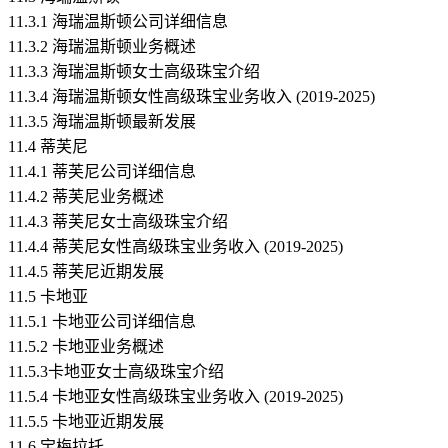
11.3.1 海瑞温斯顿公司详细信息
11.3.2 海瑞温斯顿业务概述
11.3.3 海瑞温斯顿女士高级珠宝介绍
11.3.4 海瑞温斯顿女性高级珠宝业务收入 (2019-2025)
11.3.5 海瑞温斯顿最新发展
11.4 蒂芙尼
11.4.1 蒂芙尼公司详细信息
11.4.2 蒂芙尼业务概述
11.4.3 蒂芙尼女士高级珠宝介绍
11.4.4 蒂芙尼女性高级珠宝业务收入 (2019-2025)
11.4.5 蒂芙尼近期发展
11.5 卡地亚
11.5.1 卡地亚公司详细信息
11.5.2 卡地亚业务概述
11.5.3卡地亚女士高级珠宝介绍
11.5.4 卡地亚女性高级珠宝业务收入 (2019-2025)
11.5.5 卡地亚近期发展
11.6 宝梅拉托