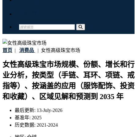
联系我们
首页
|
消费品
|
女性高级珠宝市场
女性高级珠宝市场规模、份额、增长和行
业分析，按类型（手链、耳环、项链、戒
指等）、按涵盖的应用（服饰配饰、投资
和收藏）、区域见解和预测到 2035 年
最后更新:
13-July-2026
基准年:
2025
历史数据:
2021-2024