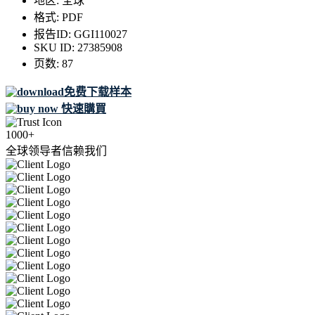
地区:
全球
格式:
PDF
报告ID:
GGI110027
SKU ID:
27385908
页数:
87
免费下载样本
快速購買
1000+
全球领导者信赖我们