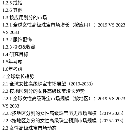
1.2.5 戒指
1.2.6 其他
1.3 按应用划分的市场
1.3.1 全球女性高级珠宝市场增长（按应用）：2019 VS 2023
VS 2033
1.3.2 服饰配饰
1.3.3 投资&收藏
1.4 研究目标
1.5年考虑
1.6年考虑
2 全球增长趋势
2.1 全球女性高级珠宝市场展望（2019-2033）
2.2 按地区划分的女性高级珠宝增长趋势
2.2.1 全球女性高级珠宝市场规模（按地区）：2019 VS 2023
VS 2033
2.2.2按地区分列的女性高级珠宝历史市场规模（2019-2025）
2.2.3按地区划分的女性高级珠宝预测市场规模（2025-2033）
2.3 女性高级珠宝市场动态