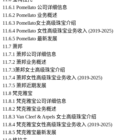
11.6.1 Pomellato 公司详细信息
11.6.2 Pomellato 业务概述
11.6.3 Pomellato女士高级珠宝介绍
11.6.4 Pomellato 女性高级珠宝业务收入 (2019-2025)
11.6.5 Pomellato 最新发展
11.7 萧邦
11.7.1 萧邦公司详细信息
11.7.2 萧邦业务概述
11.7.3萧邦女士高级珠宝介绍
11.7.4 萧邦女性高级珠宝业务收入 (2019-2025)
11.7.5 萧邦近期发展
11.8 梵克雅宝
11.8.1 梵克雅宝公司详细信息
11.8.2 梵克雅宝业务概述
11.8.3 Van Cleef & Arpels 女士高级珠宝介绍
11.8.4 梵克雅宝女性高级珠宝业务收入 (2019-2025)
11.8.5 梵克雅宝最新发展