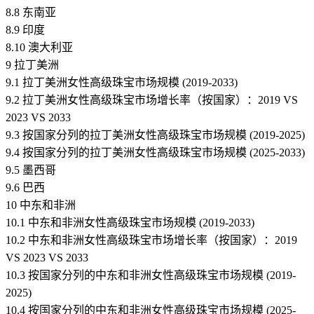
8.8 东南亚
8.9 印度
8.10 澳大利亚
9 拉丁美洲
9.1 拉丁美洲女性高级珠宝市场规模 (2019-2033)
9.2 拉丁美洲女性高级珠宝市场增长率（按国家）：2019 VS
2023 VS 2033
9.3 按国家分列的拉丁美洲女性高级珠宝市场规模 (2019-2025)
9.4 按国家分列的拉丁美洲女性高级珠宝市场规模 (2025-2033)
9.5 墨西哥
9.6 巴西
10 中东和非洲
10.1 中东和非洲女性高级珠宝市场规模 (2019-2033)
10.2 中东和非洲女性高级珠宝市场增长率（按国家）：2019
VS 2023 VS 2033
10.3 按国家分列的中东和非洲女性高级珠宝市场规模 (2019-
2025)
10.4 按国家分列的中东和非洲女性高级珠宝市场规模 (2025-