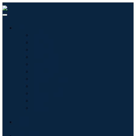
行业
信息技术
卫生保健
机械设备
汽车与运输
食品和饮料
能源与电力
航空航天与国防
农业
化学品与材料
建筑学
消费品
博客
关于我们