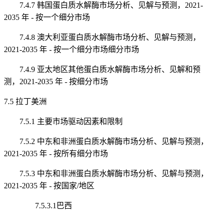
7.4.7 韩国蛋白质水解酶市场分析、见解与预测，2021-
2035 年 - 按一个细分市场
7.4.8 澳大利亚蛋白质水解酶市场分析、见解与预测，
2021-2035 年 - 按一个细分市场细分市场
7.4.9 亚太地区其他蛋白质水解酶市场分析、见解和预
测，2021-2035 年 - 按细分市场
7.5 拉丁美洲
7.5.1 主要市场驱动因素和限制
7.5.2 中东和非洲蛋白质水解酶市场分析、见解与预测，
2021-2035 年 - 按所有细分市场
7.5.3 中东和非洲蛋白质水解酶市场分析、见解与预测，
2021-2035 年 - 按国家/地区
7.5.3.1巴西