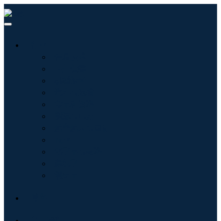
行业
信息技术
卫生保健
机械设备
汽车与运输
食品和饮料
能源与电力
航空航天与国防
农业
化学品与材料
建筑学
消费品
博客
关于我们