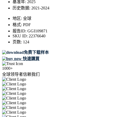
基准年:
2025
历史数据:
2021-2024
地区:
全球
格式:
PDF
报告ID:
GGI109871
SKU ID:
22376640
页数:
124
免费下载样本
快速購買
1000+
全球领导者信赖我们