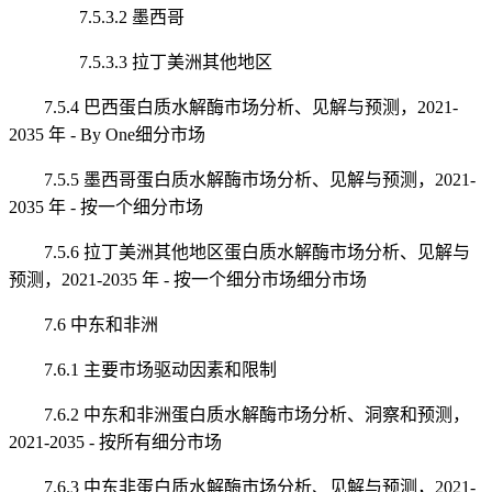
7.5.3.2 墨西哥
7.5.3.3 拉丁美洲其他地区
7.5.4 巴西蛋白质水解酶市场分析、见解与预测，2021-
2035 年 - By One细分市场
7.5.5 墨西哥蛋白质水解酶市场分析、见解与预测，2021-
2035 年 - 按一个细分市场
7.5.6 拉丁美洲其他地区蛋白质水解酶市场分析、见解与
预测，2021-2035 年 - 按一个细分市场细分市场
7.6 中东和非洲
7.6.1 主要市场驱动因素和限制
7.6.2 中东和非洲蛋白质水解酶市场分析、洞察和预测，
2021-2035 - 按所有细分市场
7.6.3 中东非蛋白质水解酶市场分析、见解与预测，2021-