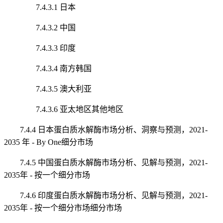
7.4.3.1 日本
7.4.3.2 中国
7.4.3.3 印度
7.4.3.4 南方韩国
7.4.3.5 澳大利亚
7.4.3.6 亚太地区其他地区
7.4.4 日本蛋白质水解酶市场分析、洞察与预测，2021-
2035 年 - By One细分市场
7.4.5 中国蛋白质水解酶市场分析、见解与预测，2021-
2035年 - 按一个细分市场
7.4.6 印度蛋白质水解酶市场分析、见解与预测，2021-
2035年 - 按一个细分市场细分市场