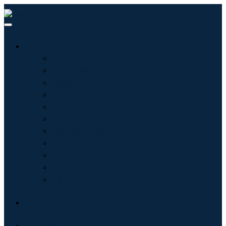
行业
信息技术
卫生保健
机械设备
汽车与运输
食品和饮料
能源与电力
航空航天与国防
农业
化学品与材料
建筑学
消费品
博客
关于我们