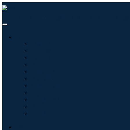
USA : +1 (855) 467-7775 (免费电话)
UK : +44 8085 022397 (
行业
信息技术
卫生保健
机械设备
汽车与运输
食品和饮料
能源与电力
航空航天与国防
农业
化学品与材料
建筑学
消费品
博客