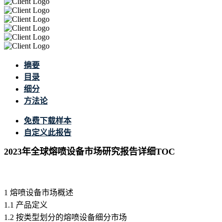
摘要
目录
细分
方法论
免费下载样本
自定义此报告
2023年全球熔喷设备市场研究报告详细TOC
1 熔喷设备市场概述
1.1 产品定义
1.2 按类型划分的熔喷设备细分市场