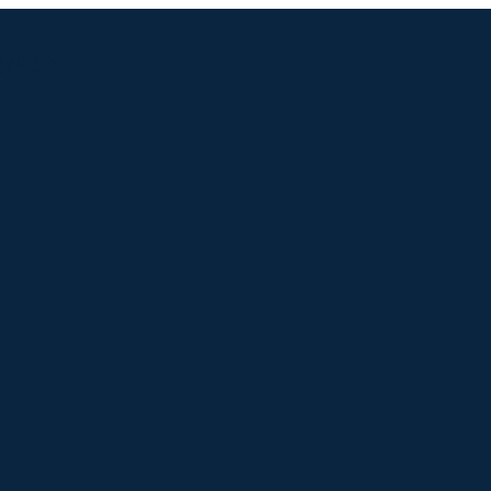
 (免费电话)