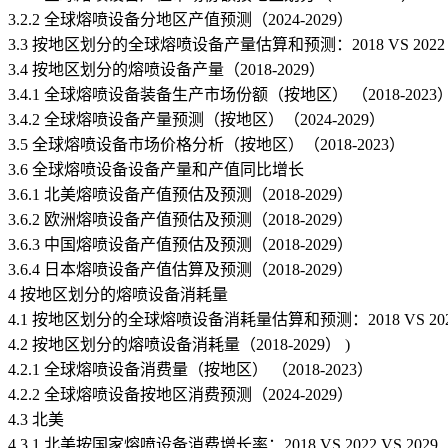
3.2.2 全球熔喷设备分地区产值预测（2024-2029）
3.3 按地区划分的全球熔喷设备产量估算和预测：2018 VS 2022 V
3.4 按地区划分的熔喷设备产量（2018-2029）
3.4.1 全球熔喷设备装备生产市场份额（按地区） （2018-2023
3.4.2 全球熔喷设备产量预测（按地区）（2024-2029）
3.5 全球熔喷设备市场价格分析（按地区）（2018-2023）
3.6 全球熔喷设备设备产量和产值同比增长
3.6.1 北美熔喷设备产值预估及预测（2018-2029）
3.6.2 欧洲熔喷设备产值预估及预测（2018-2029）
3.6.3 中国熔喷设备产值预估及预测（2018-2029）
3.6.4 日本熔喷设备产值估算及预测（2018-2029）
4 按地区划分的熔喷设备消耗量
4.1 按地区划分的全球熔喷设备消耗量估算和预测：2018 VS 2022 
4.2 按地区划分的熔喷设备消耗量（2018-2029） )
4.2.1 全球熔喷设备消费量（按地区） （2018-2023）
4.2.2 全球熔喷设备按地区消费预测（2024-2029）
4.3 北美
4.3.1 北美按国家熔喷设备消费增长率：2018 VS 2022 VS 2029