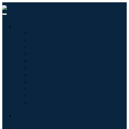
行业
信息技术
卫生保健
机械设备
汽车与运输
食品和饮料
能源与电力
航空航天与国防
农业
化学品与材料
建筑学
消费品
博客
关于我们