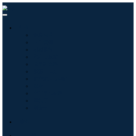
行业
信息技术
卫生保健
机械设备
汽车与运输
食品和饮料
能源与电力
航空航天与国防
农业
化学品与材料
建筑学
消费品
博客
关于我们