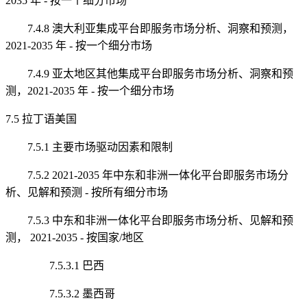
2035 年 - 按一个细分市场
7.4.8 澳大利亚集成平台即服务市场分析、洞察和预测，
2021-2035 年 - 按一个细分市场
7.4.9 亚太地区其他集成平台即服务市场分析、洞察和预
测，2021-2035 年 - 按一个细分市场
7.5 拉丁语美国
7.5.1 主要市场驱动因素和限制
7.5.2 2021-2035 年中东和非洲一体化平台即服务市场分
析、见解和预测 - 按所有细分市场
7.5.3 中东和非洲一体化平台即服务市场分析、见解和预
测， 2021-2035 - 按国家/地区
7.5.3.1 巴西
7.5.3.2 墨西哥