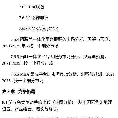
7.6.3.1 阿联酋
7.6.3.2 南部非洲
7.6.3.3 MEA 其余地区
7.6.4 阿联酋一体化平台即服务市场分析、见解与预测，
2021-2035 年 - 按一个细分市场
7.6.5 南非一体化平台即服务市场分析、见解与预测，
2021-2035 - 按一个细分市场
7.6.6 MEA 集成平台即服务市场分析、洞察与预测，2021-
2035 - 按一个细分市场
第 8 章 - 竞争格局
8.1 前 5 名竞争对手的比较（热图分析）- 基于因素例如地理
位置、产品组合、增长战略等。