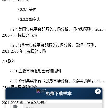
7.2.3.1 美国
7.2.3.2 加拿大
7.2.4 美国集成平台即服务市场分析、洞察和预测，2021-
2035 年 - 按细分市场
7.2.5加拿大集成平台即服务市场分析、见解与预测，
2021-2035 年 - 按细分市场
7.3 欧洲
7.3.1 主要市场驱动因素和限制
7.3.2 欧洲集成平台即服务市场分析、见解与预测，2021-
2035 年 - 按全部细分
×
免费下载样本
7.3.3 欧洲一体化平台即服务市场分析、洞察和预测，
2021-2035 年 - 按国家/地区