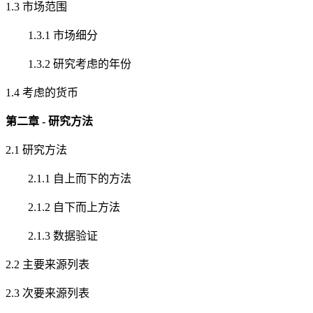
1.3 市场范围
1.3.1 市场细分
1.3.2 研究考虑的年份
1.4 考虑的货币
第二章 - 研究方法
2.1 研究方法
2.1.1 自上而下的方法
2.1.2 自下而上方法
2.1.3 数据验证
2.2 主要来源列表
2.3 次要来源列表