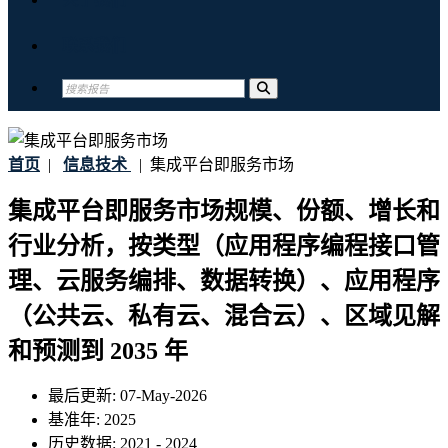
联系我们
首页
|
信息技术
|
集成平台即服务市场
集成平台即服务市场规模、份额、增长和
行业分析，按类型（应用程序编程接口管
理、云服务编排、数据转换）、应用程序
（公共云、私有云、混合云）、区域见解
和预测到 2035 年
最后更新:
07-May-2026
基准年:
2025
历史数据:
2021 - 2024