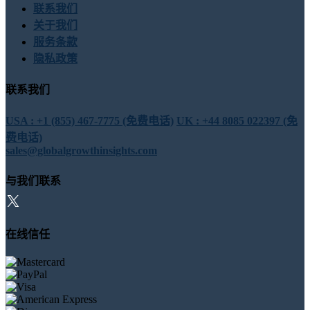
联系我们
关于我们
服务条款
隐私政策
联系我们
USA : +1 (855) 467-7775 (免费电话)
UK : +44 8085 022397 (免
费电话)
sales@globalgrowthinsights.com
与我们联系
在线信任