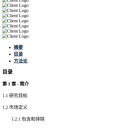
摘要
目录
方法论
目录
第 1 章 - 简介
1.1 研究目标
1.2 市场定义
1.2.1 包含和排除