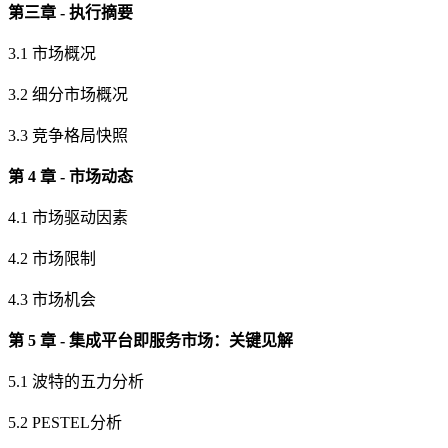
第三章 - 执行摘要
3.1 市场概况
3.2 细分市场概况
3.3 竞争格局快照
第 4 章 - 市场动态
4.1 市场驱动因素
4.2 市场限制
4.3 市场机会
第 5 章 - 集成平台即服务市场：关键见解
5.1 波特的五力分析
5.2 PESTEL分析