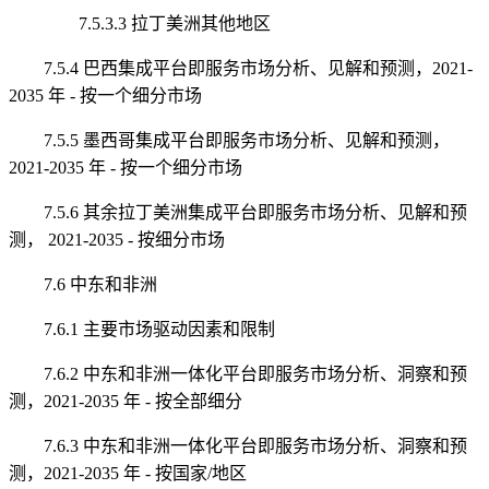
7.5.3.3 拉丁美洲其他地区
7.5.4 巴西集成平台即服务市场分析、见解和预测，2021-
2035 年 - 按一个细分市场
7.5.5 墨西哥集成平台即服务市场分析、见解和预测，
2021-2035 年 - 按一个细分市场
7.5.6 其余拉丁美洲集成平台即服务市场分析、见解和预
测， 2021-2035 - 按细分市场
7.6 中东和非洲
7.6.1 主要市场驱动因素和限制
7.6.2 中东和非洲一体化平台即服务市场分析、洞察和预
测，2021-2035 年 - 按全部细分
7.6.3 中东和非洲一体化平台即服务市场分析、洞察和预
测，2021-2035 年 - 按国家/地区