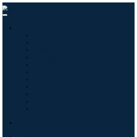
行业
信息技术
卫生保健
机械设备
汽车与运输
食品和饮料
能源与电力
航空航天与国防
农业
化学品与材料
建筑学
消费品
博客
关于我们