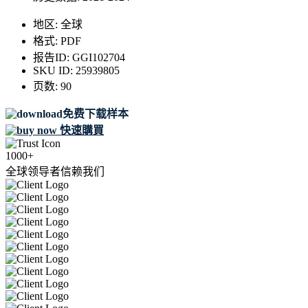
地区:
全球
格式:
PDF
报告ID:
GGI102704
SKU ID:
25939805
页数:
90
免费下载样本
快速購買
1000+
全球领导者信赖我们