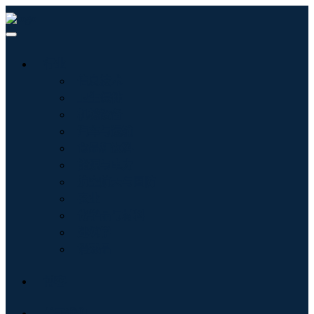
行业
信息技术
卫生保健
机械设备
汽车与运输
食品和饮料
能源与电力
航空航天与国防
农业
化学品与材料
建筑学
消费品
博客
关于我们