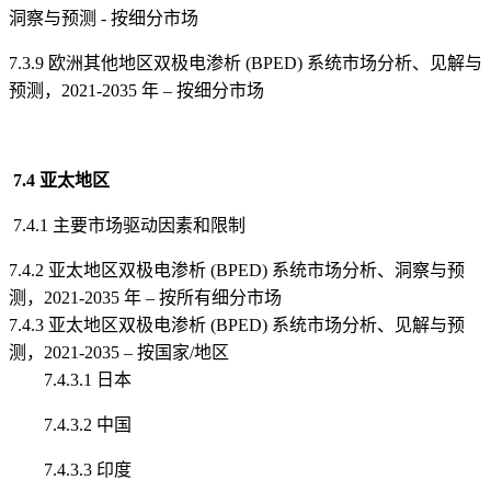
洞察与预测 - 按细分市场
7.3.9 欧洲其他地区双极电渗析 (BPED) 系统市场分析、见解与
预测，2021-2035 年 – 按细分市场
7.4 亚太地区
7.4.1 主要市场驱动因素和限制
7.4.2 亚太地区双极电渗析 (BPED) 系统市场分析、洞察与预
测，2021-2035 年 – 按所有细分市场
7.4.3 亚太地区双极电渗析 (BPED) 系统市场分析、见解与预
测，2021-2035 – 按国家/地区
7.4.3.1 日本
7.4.3.2 中国
7.4.3.3 印度