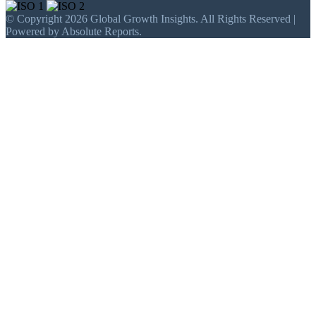
© Copyright 2026 Global Growth Insights. All Rights Reserved |
Powered by Absolute Reports.