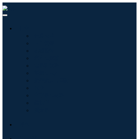
行业
信息技术
卫生保健
机械设备
汽车与运输
食品和饮料
能源与电力
航空航天与国防
农业
化学品与材料
建筑学
消费品
博客
关于我们