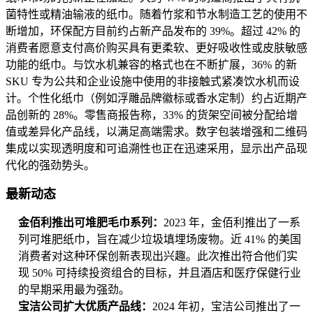
菌特性或精油输液的纸巾。随着竹浆和节水制造工艺的使用不
断增加，环保配方目前约占新​​产品发布的 39%。超过 42% 的
消费者愿意支付高价购买具有更柔软、更好吸收性或皮肤敏感
功能的纸巾。与饮水机兼容的格式也在不断扩展，36% 的新
SKU 专为公共和企业设施中使用的非接触式紧凑饮水机而设
计。个性化纸巾（例如浮雕品牌徽标或香水定制）约占近期产
品创新的 28%。零售商报告称，33% 的货架空间被分配给增
值或差异化产品线，以满足高端需求。数字包装增强和二维码
集成以实现透明度和可追溯性也正在迅速采用，显示出产品现
代化的强劲势头。
最新动态
金佰利推出可堆肥毛巾系列：
2023 年，金佰利推出了一系
列可堆肥纸巾，旨在减少垃圾填埋场废物。近 41% 的美国
消费者对这种环保创新表现出兴趣。此次推出符合他们实
现 50% 可持续投资组合的目标，并且酒店和医疗保健行业
的早期采用最为强劲。
宝洁公司扩大优质产品线：
2024 年初，宝洁公司推出了一