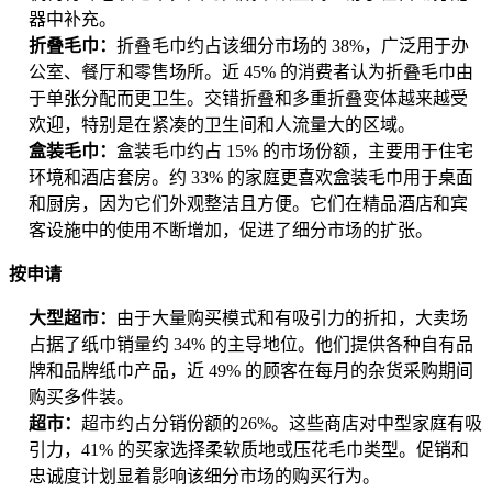
器中补充。
折叠毛巾：
折叠毛巾约占该细分市场的 38%，广泛用于办
公室、餐厅和零售场所。近 45% 的消费者认为折叠毛巾由
于单张分配而更卫生。交错折叠和多重折叠变体越来越受
欢迎，特别是在紧凑的卫生间和人流量大的区域。
盒装毛巾：
盒装毛巾约占 15% 的市场份额，主要用于住宅
环境和酒店套房。约 33% 的家庭更喜欢盒装毛巾用于桌面
和厨房，因为它们外观整洁且方便。它们在精品酒店和宾
客设施中的使用不断增加，促进了细分市场的扩张。
按申请
大型超市：
由于大量购买模式和有吸引力的折扣，大卖场
占据了纸巾销量约 34% 的主导地位。他们提供各种自有品
牌和品牌纸巾产品，近 49% 的顾客在每月的杂货采购期间
购买多件装。
超市：
超市约占分销份额的26%。这些商店对中型家庭有吸
引力，41% 的买家选择柔软质地或压花毛巾类型。促销和
忠诚度计划显着影响该细分市场的购买行为。