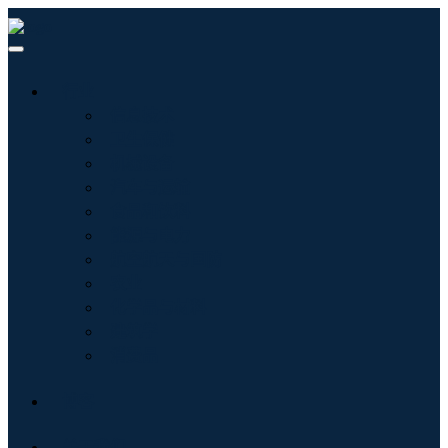
行业
信息技术
卫生保健
机械设备
汽车与运输
食品和饮料
能源与电力
航空航天与国防
农业
化学品与材料
建筑学
消费品
博客
关于我们