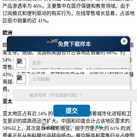
产品渗透率为 46%，主要集中在医疗保健和教育领域。由于
订阅模式和便利驱动的购买行为，在线零售增长显着，占该地
区纸巾销量的近 41%。
欧洲
×
免费下载样本
欧洲约占29%的市场份额，由卫生标准高、环境政策严格的国
家主导。德国、法国和英国合计占该地区销量的 68%。约
54% 的消费者更喜欢可生物降解和可堆肥的纸巾，而 51% 的
零售商则推广自有品牌的绿色替代品。机构需求占采购量的
43%，主要来自机场、医院和政府大楼。创新的分配器技术越
来越多地部署在城市空间中，以提高卫生水平并减少使用浪
费。
亚太
提交
亚太地区占有近 24% 的市场份额，并且随着城市化进程和卫
生意识的提高而迅速扩大。中国和印度合计占该地区需求的
我们保证对您的个人信息完全保密.
隐私
59%以上，其次是日本和东南亚。由于方便，大约 61% 的消
费者正在从布料替代品转向纸巾。餐饮服务和零售行业占使用