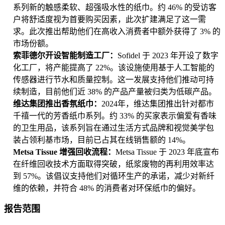
系列新的触感柔软、超强吸水性的纸巾。约 46% 的受访客
户将舒适度视为首要购买因素，此次扩建满足了这一需
求。此次推出帮助他们在高收入消费者中额外获得了 3% 的
市场份额。
索菲德尔开设智能制造工厂：
Sofidel 于 2023 年开设了数字
化工厂，将产能提高了 22%。该设施使用基于人工智能的
传感器进行节水和质量控制。这一发展支持他们推动可持
续制造，目前他们近 38% 的产品产量被归类为低碳产品。
维达集团推出香氛纸巾：
2024年，维达集团推出针对都市
千禧一代的芳香纸巾系列。约 33% 的买家表示偏爱有香味
的卫生用品，该系列旨在通过生活方式品牌和视觉美学包
装占领利基市场，目前已占其在线销售额的 14%。
Metsa Tissue 增强回收流程：
Metsa Tissue 于 2023 年底宣布
在纤维回收技术方面取得突破，纸浆废物的再利用效率达
到 57%。该倡议支持他们对循环生产的承诺，减少对新纤
维的依赖，并符合 48% 的消费者对环保纸巾的偏好。
报告范围