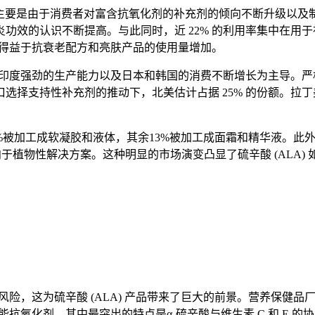
主要是由于消费者对富含抗氧化剂的补充剂的倾向不断升级以及制药和
功效的认识不断提高。与此同时，近 22% 的利用率集中在用
这得益于抗衰老配方和亮肤产品的使用量增加。
和印度强劲的生产能力以及日本和韩国的消费不断增长为主导。严格的
择支持性补充剂的推动下，北美估计占据 25% 的份额。拉丁
%被加工成软凝胶和液体，其余13%被加工成面霜和精华液。此外，
倾向于植物性解决方案。这种明显的市场演变凸显了硫辛酸 (AL
风险，这为硫辛酸 (ALA) 产品带来了巨大的前景。营养保健品
能抗氧化剂，其中最突出的特点是α-硫辛酸与维生素 C 和 E 的