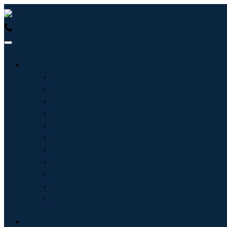
USA : +1 (855) 467-7775 (免费电话)
UK : +44 8085 022397
行业
信息技术
卫生保健
机械设备
汽车与运输
食品和饮料
能源与电力
航空航天与国防
农业
化学品与材料
建筑学
消费品
博客