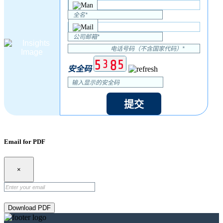
安全码
提交
Email for PDF
×
Download PDF