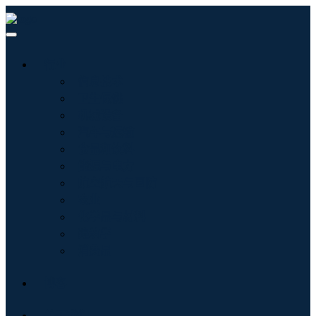
行业
信息技术
卫生保健
机械设备
汽车与运输
食品和饮料
能源与电力
航空航天与国防
农业
化学品与材料
建筑学
消费品
博客
关于我们