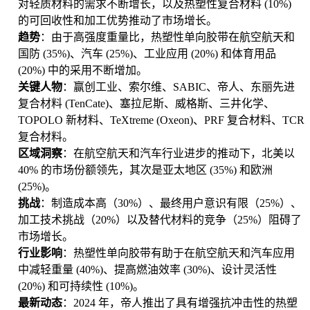
对轻质材料的需求不断增长，以及热塑性复合材料 (10%)
的可回收性和加工优势推动了市场增长。
趋势
：由于高强度重量比，热塑性单向胶带在航空航天和
国防 (35%)、汽车 (25%)、工业应用 (20%) 和体育用品
(20%) 中的采用不断增加。
关键人物
：赢创工业、索尔维、SABIC、帝人、东丽先进
复合材料 (TenCate)、塞拉尼斯、威格斯、三井化学、
TOPOLO 新材料、TeXtreme (Oxeon)、PRF 复合材料、TCR
复合材料。
区域洞察
：在航空航天和汽车行业进步的推动下，北美以
40% 的市场份额领先，其次是亚太地区 (35%) 和欧洲
(25%)。
挑战
：制造成本高（30%）、最终用户意识有限（25%）、
加工技术挑战（20%）以及替代材料的竞争（25%）阻碍了
市场增长。
行业影响
：热塑性单向胶带有助于在航空航天和汽车应用
中减轻重量 (40%)、提高燃油效率 (30%)、设计灵活性
(20%) 和可持续性 (10%)。
最新动态
：2024 年，帝人推出了具有增强抗冲击性的热塑