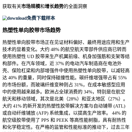
获取有关
市场规模
和
增长趋势
的全面洞察
免费下载样本
热塑性单向胶带市场趋势
热塑性单向胶带市场正在见证材料偏好、最终用途应用和生产
技术的显着变化。大约 48% 的航空航天零部件供应商已转而
使用热塑性 UD 胶带来生产机翼前缘、机身加强筋和支架等结
构部件。在汽车领域，近 37% 的电动汽车制造商在电池外
壳、保险杠梁和内部增强件中使用热塑性单向胶带，以减轻高
达 40% 的重量，同时保持碰撞性能。碳纤维增强带占有 55%
的市场份额，而玻璃纤维变种则占 31%，在成本敏感型应用
中的使用越来越多。欧洲占全球消费的 34%，特别是在航空
航天和移动领域，其次是北美（28%）和亚​​太地区（27%）。
大约 41% 的新开发的热塑性胶带解决方案与自动铺带 (ATL)
或自动纤维铺放 (AFP) 系统集成，以提高生产效率。 44% 的
航空级胶带使用了 PPS 和 PEEK 等高性能树脂，具有耐热性
和化学稳定性。在严格的监管和性能标准的推动下，过去三年