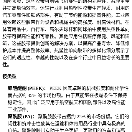
国防领域，这些胶带可增强飞机部件的结构完整性、减轻重量
并提高燃油效率。运输行业利用热塑性胶带生产轻质、耐用的
汽车零部件和铁路部件，有助于节约能源和提高性能。工业应
用依赖这些胶带作为设备和机械中的高强度、耐腐蚀材料。在
体育用品中，自行车、高尔夫球杆和网球拍中使用热塑性单向
胶带可提高性能和可靠性。其他应用包括医疗保健、风能和建
筑，这些胶带提供创新的解决方案，以提高产品寿命、降低维
护成本并提高整体效率。热塑性单向胶带的多样化细分展示了
它们的适应性、卓越的性能以及在多个行业中日益增长的重要
性。
按类型
聚醚醚酮 (PEEK)：
PEEK 因其卓越的机械强度和耐化学性
而占据约 35% 的市场份额。由于其能够在极端条件下保持
稳定性，因此广泛应用于航空航天和国防部件以及高性能
工业部件。
聚酰胺 (PA)：
聚酰胺胶带占据约 25% 的市场份额。它们的
韧性和抗冲击性使其在运输和体育用品行业中具有极高的
价值。聚酰胺胶带有助于生产更轻、更耐用的汽车和消费