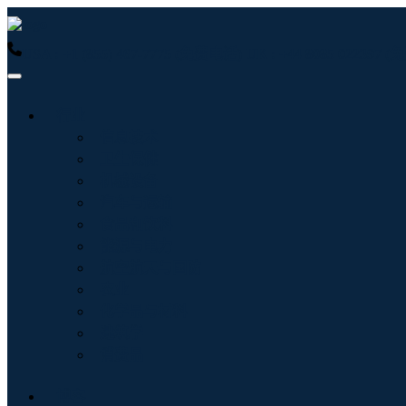
USA : +1 (855) 467-7775 (免费电话)
UK : +44 8085 022397
行业
信息技术
卫生保健
机械设备
汽车与运输
食品和饮料
能源与电力
航空航天与国防
农业
化学品与材料
建筑学
消费品
博客