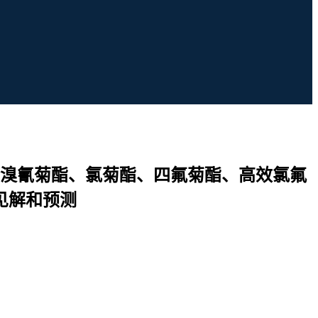
溴氰菊酯、氯菊酯、四氟菊酯、高效氯氟
见解和预测