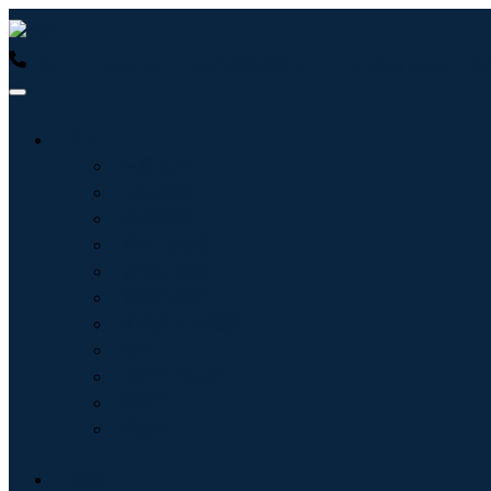
USA : +1 (855) 467-7775 (免费电话)
UK : +44 8085 022397
行业
信息技术
卫生保健
机械设备
汽车与运输
食品和饮料
能源与电力
航空航天与国防
农业
化学品与材料
建筑学
消费品
博客