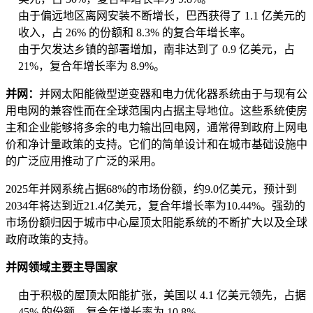
由于偏远地区离网安装不断增长，巴西获得了 1.1 亿美元的
收入，占 26% 的份额和 8.3% 的复合年增长率。
由于欠发达乡镇的部署增加，南非达到了 0.9 亿美元，占
21%，复合年增长率为 8.9%。
并网：
并网太阳能微型逆变器和电力优化器系统由于与现有公
用电网的兼容性而在全球范围内占据主导地位。这些系统使房
主和企业能够将多余的电力输出回电网，通常得到政府上网电
价和净计量政策的支持。它们的简单设计和在城市基础设施中
的广泛应用推动了广泛的采用。
2025年并网系统占据68%的市场份额，约9.0亿美元，预计到
2034年将达到近21.4亿美元，复合年增长率为10.44%。强劲的
市场份额归因于城市中心屋顶太阳能系统的不断扩大以及全球
政府政策的支持。
并网领域主要主导国家
由于积极的屋顶太阳能扩张，美国以 4.1 亿美元领先，占据
45% 的份额，复合年增长率为 10.8%。