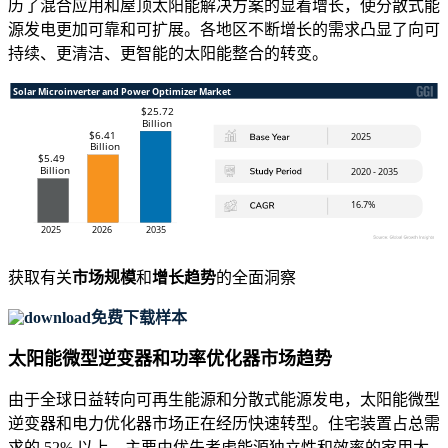
历了混合应用和屋顶太阳能解决方案的显着增长，使分散式能
源发电更加可靠和可扩展。各地区不断增长的需求凸显了向可
持续、更清洁、更智能的太阳能整合的转变。
获取有关
市场规模
和
增长趋势
的全面洞察
免费下载样本
太阳能微型逆变器和功率优化器市场趋势
由于全球日益转向可再生能源和分散式能源发电，太阳能微型
逆变器和电力优化器市场正在经历快速转型。住宅装置占总需
求的 52% 以上，主要由优先考虑能源独立性和效率的家用太