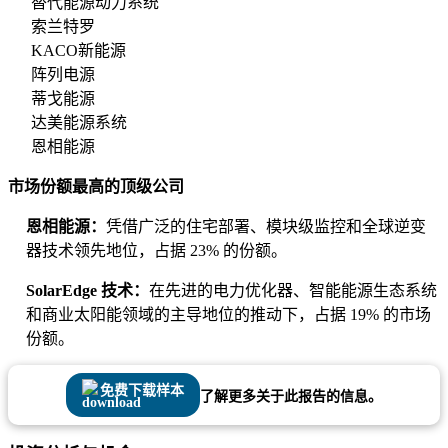
替代能源动力系统
索兰特罗
KACO新能源
阵列电源
蒂戈能源
达美能源系统
恩相能源
市场份额最高的顶级公司
恩相能源：
凭借广泛的住宅部署、模块级监控和全球逆变
器技术领先地位，占据 23% 的份额。
SolarEdge 技术：
在先进的电力优化器、智能能源生态系统
和商业太阳能领域的主导地位的推动下，占据 19% 的市场
份额。
免费下载样本
了解更多关于此报告的信息。