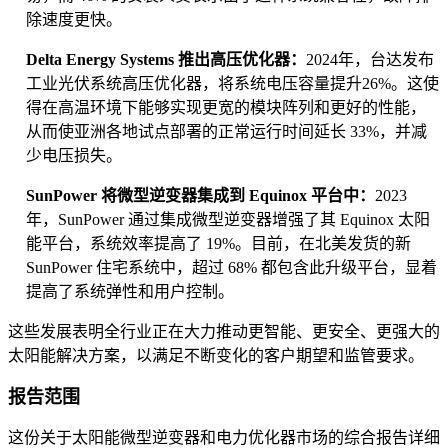
除速度更快。
Delta Energy Systems 推出高压优化器：
2024年，台达发布
工业光伏系统高压优化器，将系统电压容量提升26%。这使
得在高温环境下能够实现更宽的模块阵列和更好的性能，
从而使亚洲各地试点部署的正常运行时间延长 33%，并减
少电压损失。
SunPower 将微型逆变器集成到 Equinox 平台中：
2023
年，SunPower 通过集成微型逆变器增强了其 Equinox 太阳
能平台，系统效率提高了 19%。目前，在北美发货的新
SunPower 住宅系统中，超过 68% 都包含此升级平台，显着
提高了系统弹性和用户控制。
这些发展表明全行业正在大力推动更智能、更安全、更强大的
太阳能解决方案，以满足不断变化的客户期望和监管要求。
报告范围
这份关于太阳能微型逆变器和电力优化器市场的综合报告详细