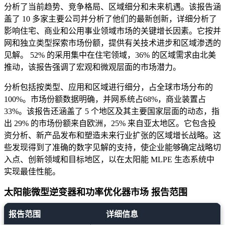
分析了当前趋势、竞争格局、区域细分和未来机遇。该报告涵
盖了 10 多家主要公司并分析了他们的最新创新，详细分析了
影响住宅、商业和公用事业领域市场的关键增长因素。它按并
网和独立类型探索市场份额，提供有关技术进步和区域渗透的
见解。 52% 的采用集中在住宅领域，36% 的区域需求由北美
推动，该报告强调了宏观和微观层面的市场潜力。
分析包括按类型、应用和区域进行细分，占全球市场分布的
100%。市场份额数据明确，并网系统占68%，商业装置占
33%。该报告还涵盖了 5 个地区及其主要国家层面的动态，指
出 29% 的市场份额来自欧洲，25% 来自亚太地区。它包含投
资分析、新产品发布和塑造未来行业扩张的区域增长战略。这
些发现得到了准确的数字见解的支持，使企业能够确定战略切
入点、创新领域和目标地区，以在太阳能 MLPE 生态系统中
实现最佳性能。
太阳能微型逆变器和功率优化器市场 报告范围
报告范围
详细信息