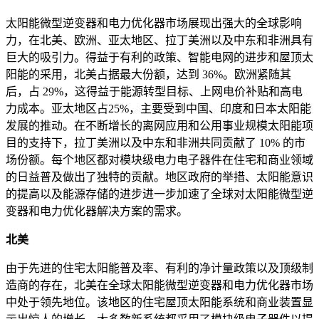
太阳能微型逆变器和电力优化器市场展现出强大的全球影响
力，在北美、欧洲、亚太地区、拉丁美洲以及中东和非洲具有
巨大的吸引力。得益于有利的政策、智能电网的进步和屋顶太
阳能的采用，北美占据最大份额，达到 36%。欧洲紧随其
后，占 29%，这得益于能源转型目标、上网电价补贴和高电
力成本。亚太地区占25%，主要受到中国、印度和日本太阳能
发展的推动。在不断增长的离网应用和公用事业规模太阳能项
目的支持下，拉丁美洲以及中东和非洲共同贡献了 10% 的市
场份额。每个地区都对模块级电力电子器件在住宅和商业领域
的日益普及做出了独特的贡献。地区政府的举措、太阳能意识
的提高以及能源存储的进步进一步加速了全球对太阳能微型逆
变器和电力优化器解决方案的需求。
北美
由于先进的住宅太阳能普及率、有利的净计量政策以及顶级制
造商的存在，北美在全球太阳能微型逆变器和电力优化器市场
中处于领先地位。该地区的住宅屋顶太阳能系统和商业装置显