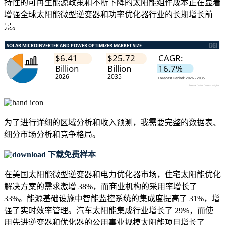
持性的可再生能源政策和不断下降的太阳能组件成本正在显着
增强全球太阳能微型逆变器和功率优化器行业的长期增长前
景。
为了进行详细的区域分析和收入预测，我需要
完整的数据表、
细分市场分析和竞争格局
。
下载免费样本
在美国太阳能微型逆变器和电力优化器市场，住宅太阳能优化
解决方案的需求激增 38%，而商业机构的采用率增长了
33%。能源基础设施中智能监控系统的集成度提高了 31%，增
强了实时效率管理。汽车太阳能集成行业增长了 29%，而使
用先进逆变器和优化器的公用事业规模太阳能项目增长了