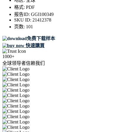
地区:
全球
格式:
PDF
报告ID:
GGI100349
SKU ID:
21412378
页数:
101
免费下载样本
快速購買
1000+
全球领导者信赖我们