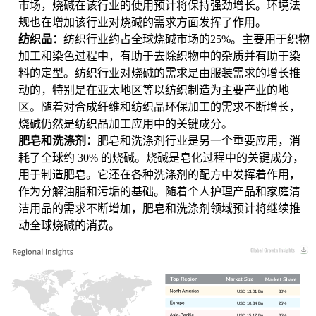
市场，烧碱在该行业的使用预计将保持强劲增长。环境法
规也在增加该行业对烧碱的需求方面发挥了作用。
纺织品：
纺织行业约占全球烧碱市场的25%。主要用于织物
加工和染色过程中，有助于去除织物中的杂质并有助于染
料的定型。纺织行业对烧碱的需求是由服装需求的增长推
动的，特别是在亚太地区等以纺织制造为主要产业的地
区。随着对合成纤维和纺织品环保加工的需求不断增长，
烧碱仍然是纺织品加工应用中的关键成分。
肥皂和洗涤剂：
肥皂和洗涤剂行业是另一个重要应用，消
耗了全球约 30% 的烧碱。烧碱是皂化过程中的关键成分，
用于制造肥皂。它还在各种洗涤剂的配方中发挥着作用，
作为分解油脂和污垢的基础。随着个人护理产品和家庭清
洁用品的需求不断增加，肥皂和洗涤剂领域预计将继续推
动全球烧碱的消费。
USD 13.01 Bn
30%
USD 10.84 Bn
25%
USD 15.17 Bn
35%