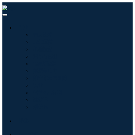
行业
信息技术
卫生保健
机械设备
汽车与运输
食品和饮料
能源与电力
航空航天与国防
农业
化学品与材料
建筑学
消费品
博客
关于我们