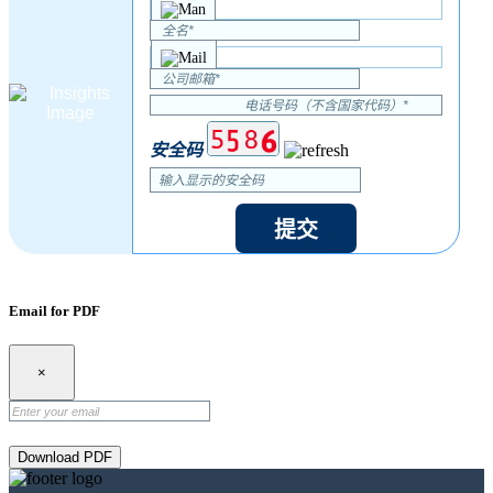
安全码
提交
Email for PDF
×
Download PDF