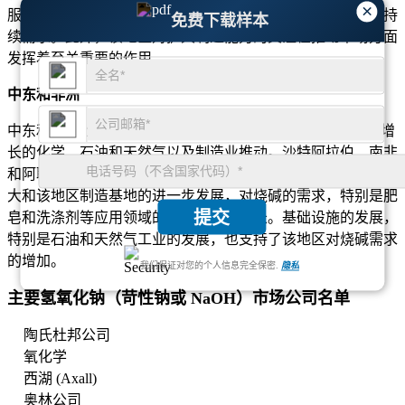
×
服装和包装材料的需求不断增长，确保了各种应用对烧碱的持
免费下载样本
续需求。此外，该地区对扩大制造能力的关注在推动市场方面
发挥着至关重要的作用。
中东和非洲
中东和非洲地区约占全球烧碱市场的10%。需求主要由不断增
长的化学、石油和天然气以及制造业推动。沙特阿拉伯、南非
和阿联酋等国家是市场份额的主要贡献者。随着工业活动的扩
大和该地区制造基地的进一步发展，对烧碱的需求，特别是肥
提交
皂和洗涤剂等应用领域的需求预计将增长。基础设施的发展，
特别是石油和天然气工业的发展，也支持了该地区对烧碱需求
的增加。
我们保证对您的个人信息完全保密.
隐私
主要氢氧化钠（苛性钠或 NaOH）市场公司名单
陶氏杜邦公司
氧化学
西湖 (Axall)
奥林公司