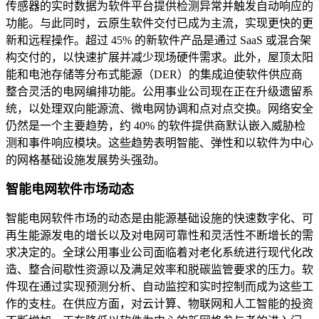
传感器的实时数据为软件平台提供检测异常并触发自动响应的
功能。与此同时，云原生软件交付已成为主流，实现更快的更
新和远程操作。超过 45% 的新软件产品是通过 SaaS 或混合架
构交付的，以快速扩展并减少现场硬件需求。此外，屋顶太阳
能和电池存储等分布式能源（DER）的集成迫使软件供应商
整合灵活的电网编排功能。公用事业公司现在正在升级遗留系
统，以处理双向能源流、微电网协调和点对点交换。网络安全
仍然是一个主要趋势，约 40% 的软件提供商默认嵌入威胁检
测和事件响应模块。这些趋势表明智能、弹性和以软件为中心
的网格基础设施发展势头强劲。
智能电网软件市场动态
智能电网软件市场的动态是由能源基础设施的快速数字化、可
再生能源发电的增长以及对电网可靠性和灵活性不断增长的需
求决定的。全球公用事业公司面临着对老化系统进行现代化改
造、整合间歇性资源以及满足效率和脱碳监管要求的压力。软
件现在通过实现预测分析、自动监控和实时控制而成为这些工
作的支柱。在供应方面，对云计算、物联网和人工智能的投资