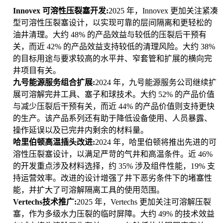
Innovex 可溶性压裂塞开发:
2025 年，Innovex 更加关注紧凑
型可溶性压裂塞设计，以实现可靠的层间隔离和更轻松的
油井清理。大约 48% 的产品效益与较低的压裂后干预有
关，而近 42% 的产品效益支持较低的清理风险。大约 38%
的目标用途与要求较高的水平井、窄套管和扩展的横向完
井项目有关。
九号能源服务组合扩展:
2024 年，九号能源服务公司继续扩
展可溶解完井工具、塞子和球技术。大约 52% 的产品价值
与减少压裂后干预有关，而近 44% 的产品价值则支持更快
的生产。该产品系列还有助于降低设备使用、人员暴露、
操作延误以及已完井内剩余的材料量。
哈里伯顿高温插头改进:
2024 年，哈里伯顿将推出先进的可
溶性压裂塞设计，以满足严苛的气井和高温条件。近 46%
的开发重点涉及材料选择，约 35% 涉及组件性能，19% 支
持运营效率。改进的设计增强了井下恶劣条件下的堵塞性
能，并扩大了可溶解隔离工具的使用范围。
Vertechs技术推广:
2025 年，Vertechs 更加关注可溶解压裂
塞，作为多级水力压裂的临时屏障。大约 49% 的技术效益