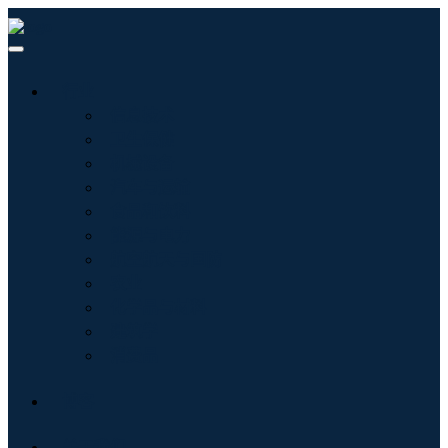
行业
信息技术
卫生保健
机械设备
汽车与运输
食品和饮料
能源与电力
航空航天与国防
农业
化学品与材料
建筑学
消费品
博客
关于我们