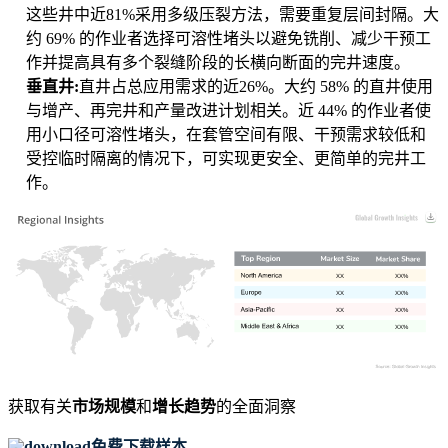
这些井中近81%采用多级压裂方法，需要重复层间封隔。大
约 69% 的作业者选择可溶性堵头以避免铣削、减少干预工
作并提高具有多个裂缝阶段的长横向断面的完井速度。
垂直井:
直井占总应用需求的近26%。大约 58% 的直井使用
与增产、再完井和产量改进计划相关。近 44% 的作业者使
用小口径可溶性堵头，在套管空间有限、干预需求较低和
受控临时隔离的情况下，可实现更安全、更简单的完井工
作。
XX
XX%
XX
XX%
XX
XX%
XX
XX%
获取有关
市场规模
和
增长趋势
的全面洞察
免费下载样本