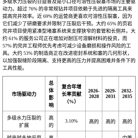
多级水力压裂的日益普及是小口径可溶性压裂塞市场的主要驱
动力。超过 76% 的非常规钻井项目依赖于先进的隔离工具来
提高完井效率。近 69% 的运营商更喜欢可溶性压裂塞，因为
它们减少了研磨要求并限制了压裂后干预。大约 65% 的页岩
完井项目使用紧凑型堵塞系统来支撑狭窄的套管和长侧井。大
约 61% 的服务公司正在增加对耐压可溶解材料的投资，而
57% 的完井工程师优先考虑可减少设备磨损和操作风险的工
具。大约 53% 的制造商正在改进密封系统和塞的几何形状，
以加强裂缝阶段隔离、支持更高的压力并提高困难井条件下的
工具性能。
总
复合年增
体
2026-
2029-
2032-
市场驱动力
长率贡献
2028
2031
2035
影
（%）
响
多级水力压裂的
高
3.10%
高的
高的
高的
扩展
的
越来越多地采用
高
中等