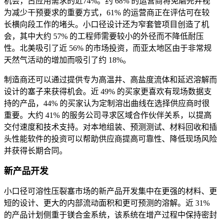
机会，占应用需求的近74%。约 68% 的运营商将免磨完井视
为减少干预要求的重要方式，61% 的运营商正在评估可在较
长横向段工作的堵头。小口径设计还为窄套管项目创造了机
会，其中大约 57% 的工程师需要较小的外径而不降低耐压
性。北美吸引了近 56% 的市场投资，而亚太地区由于非常规
天然气活动的增加而吸引了约 18%。
制造商还可以通过提供专为高温井、高盐度流体和延迟溶解而
设计的塞子来获得机会。近 49% 的买家更喜欢有现场数据支
持的产品，44% 的买家认为定制溶出曲线在选择供应商时很
重要。大约 41% 的服务公司寻求区域合作伙伴关系，以提高
交付速度和技术支持。对本地组装、预测测试、材料回收和插
头性能软件的投资可以帮助供应商提高可靠性、降低现场风险
并获得长期合同。
新产品开发
小口径可溶性压裂塞市场的新产品开发集中在更强的材料、更
短的设计、更大的内部流动面积和更可预测的溶解。近 31%
的产品计划侧重于镁合金系统，该系统在增产过程中保持密封