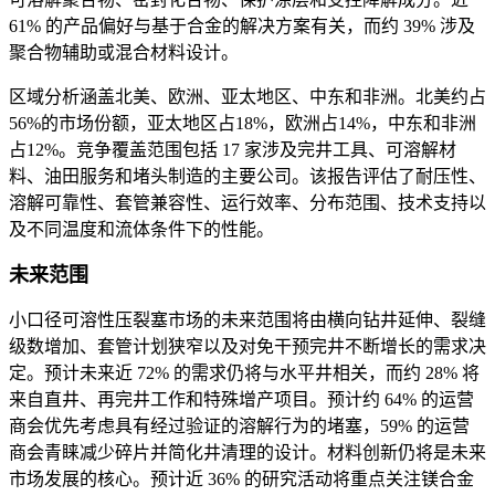
61% 的产品偏好与基于合金的解决方案有关，而约 39% 涉及
聚合物辅助或混合材料设计。
区域分析涵盖北美、欧洲、亚太地区、中东和非洲。北美约占
56%的市场份额，亚太地区占18%，欧洲占14%，中东和非洲
占12%。竞争覆盖范围包括 17 家涉及完井工具、可溶解材
料、油田服务和堵头制造的主要公司。该报告评估了耐压性、
溶解可靠性、套管兼容性、运行效率、分布范围、技术支持以
及不同温度和流体条件下的性能。
未来范围
小口径可溶性压裂塞市场的未来范围将由横向钻井延伸、裂缝
级数增加、套管计划狭窄以及对免干预完井不断增长的需求决
定。预计未来近 72% 的需求仍将与水平井相关，而约 28% 将
来自直井、再完井工作和特殊增产项目。预计约 64% 的运营
商会优先考虑具有经过验证的溶解行为的堵塞，59% 的运营
商会青睐减少碎片并简化井清理的设计。材料创新仍将是未来
市场发展的核心。预计近 36% 的研究活动将重点关注镁合金