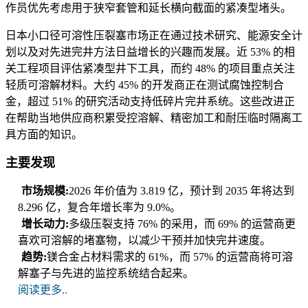
作员优先考虑用于狭窄套管和延长横向截面的紧凑型堵头。
日本小口径可溶性压裂塞市场正在通过技术研究、能源安全计
划以及对先进完井方法日益增长的兴趣而发展。近 53% 的相
关工程项目评估紧凑型井下工具，而约 48% 的项目重点关注
轻质可溶解材料。大约 45% 的开发商正在测试腐蚀控制合
金，超过 51% 的研究活动支持低碎片完井系统。这些改进正
在帮助当地供应商积累受控溶解、精密加工和耐压临时隔离工
具方面的知识。
主要发现
市场规模:
2026 年价值为 3.819 亿，预计到 2035 年将达到
8.296 亿，复合年增长率为 9.0%。
增长动力:
多级压裂支持 76% 的采用，而 69% 的运营商更
喜欢可溶解的堵塞物，以减少干预并加快完井速度。
趋势:
镁合金占材料需求的 61%，而 57% 的运营商将可溶
解塞子与先进的监控系统结合起来。
阅读更多..