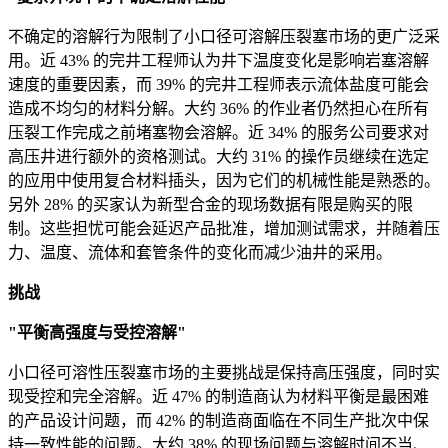
不确定的溶解行为限制了小口径可溶解压裂塞市场的更广泛采
用。近 43% 的完井工程师认为井下温度变化是影响岩塞溶解
速度的重要因素，而 39% 的完井工程师表示流体盐度可能会
造成不均匀的材料分解。大约 36% 的作业者仍然担心在所有
压裂工作完成之前堵塞物会溶解。近 34% 的服务公司要求对
高压井进行额外的资格测试。大约 31% 的操作员继续在选定
的应用中使用复合材料插头，因为它们的机械性能是熟悉的。
另外 28% 的买家认为新型合金的现场数据有限是购买的限
制。这些担忧可能会延迟产品批准，增加测试需求，并随着压
力、温度、流体和套管条件的变化而减少油井的采用。
挑战
"平衡高强度与受控溶解"
小口径可溶性压裂塞市场的主要挑战是保持高压强度，同时实
现受控和完全溶解。近 47% 的制造商认为材料平衡是最困难
的产品设计问题，而 42% 的制造商面临在不同生产批次中保
持一致性能的问题。大约 38% 的现场问题与溶解时间不当、