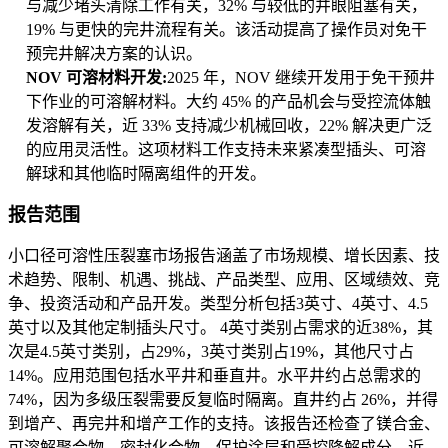
与减少堵头清除工作有关，32% 与较低的井眼阻塞有关，
19% 与更快的完井流程有关。该活动提高了操作员对免干
预完井解决方案的认识。
NOV 可溶材料开发:
2025 年，NOV 继续开发用于免干预井
下作业的可溶解材料。大约 45% 的产品机会与受控流体触
发溶解有关，近 33% 支持减少机械回收，22% 解决更广泛
的应用灵活性。这项材料工作支持未来紧凑型插头、可溶
解球和其他临时隔离组件的开发。
报告范围
小口径可溶性压裂塞市场报告涵盖了市场规模、增长因素、技
术趋势、限制、机遇、挑战、产品类型、应用、区域绩效、竞
争、投资活动和产品开发。类型分析包括3英寸、4英寸、4.5
英寸以及其他定制插头尺寸。 4英寸类别占需求的近38%，其
次是4.5英寸类别，占29%，3英寸类别占19%，其他尺寸占
14%。应用范围包括水平井和垂直井。水平井约占总需求的
74%，因为多级压裂需要反复临时隔离。直井约占 26%，并得
到增产、再完井和增产工作的支持。该报告还检查了镁合金、
可溶解聚合物、密封化合物、保护涂层和受控降解成分。近