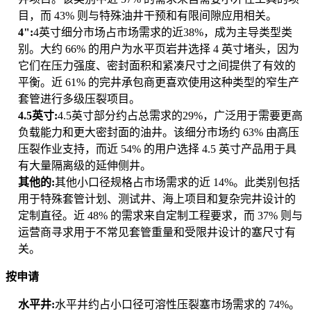
目，而 43% 则与特殊油井干预和有限间隙应用相关。
4":
4英寸细分市场占市场需求的近38%，成为主导类型类
别。大约 66% 的用户为水平页岩井选择 4 英寸堵头，因为
它们在压力强度、密封面积和紧凑尺寸之间提供了有效的
平衡。近 61% 的完井承包商更喜欢使用这种类型的窄生产
套管进行多级压裂项目。
4.5英寸:
4.5英寸部分约占总需求的29%，广泛用于需要更高
负载能力和更大密封面的油井。该细分市场约 63% 由高压
压裂作业支持，而近 54% 的用户选择 4.5 英寸产品用于具
有大量隔离级的延伸侧井。
其他的:
其他小口径规格占市场需求的近 14%。此类别包括
用于特殊套管计划、测试井、海上项目和复杂完井设计的
定制直径。近 48% 的需求来自定制工程要求，而 37% 则与
运营商寻求用于不常见套管重量和受限井设计的塞尺寸有
关。
按申请
水平井:
水平井约占小口径可溶性压裂塞市场需求的 74%。