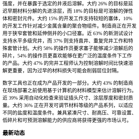
强度，并在暴露于选定的井液后溶解。大约 26% 的目标是延
迟早期材料分解的先进涂层，而 18% 的目标是可溶解的弹性
体和密封元件。大约 15% 的开发工作支持较短的塞体，10%
的开发工作针对减少金属含量的聚合物组件。制造商正在开发
用于狭窄套管和延伸侧井的小口径塞。近 63% 的新测试设计
支持水平多级完井，而 37% 则支持直井、重复完井工作和特
殊套管计划。大约 58% 的操作员要求塞子能够减少溶解后的
碎片，54% 的操作员更喜欢能够在更广泛的温度条件下工作
的产品。大约 47% 的完井工程师认为控制溶解时间比快速溶
解更重要，因为过早的材料损失可能会削弱层位封隔。
数字工具也正在成为产品开发的一部分。大约 43% 的制造商
在现场部署之前使用基于计算机的材料模型来估计溶解行为。
近 39% 采用自动化检查来验证插头尺寸、涂层厚度和密封质
量。大约 36% 正在开发可调节材料等级的产品系列，以适应
不同的盐度和温度条件。兼具紧凑尺寸、耐高压、可靠设置、
低碎片和可预测溶解能力的供应商将获得更强的市场认可。
最新动态