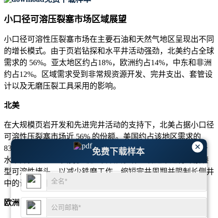
小口径可溶压裂塞市场区域展望
小口径可溶性压裂塞市场在主要石油和天然气地区呈现出不同
的增长模式。由于页岩钻探和水平井活动强劲，北美约占全球
需求的 56%。亚太地区约占18%，欧洲约占14%，中东和非洲
约占12%。区域需求受到非常规资源开发、完井支出、套管设
计以及无磨压裂工具采用的影响。
北美
在大规模页岩开发和先进完井活动的支持下，北美占据小口径
可溶性压裂塞市场近 56% 的份额。美国约占该地区需求的
×
83%，而加拿大则贡献近 17%。大约 78% 的区域塞装置用于
免费下载样本
水平井，近 72% 支持多级压裂项目。作业者越来越青睐紧凑
型可溶性堵头，以减少铣磨工作、缩短完井周期并限制长侧井
中的设备使用。
欧洲