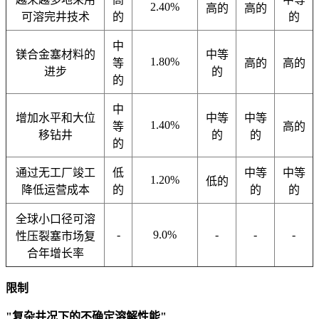
2.40%
高的
高的
可溶完井技术
的
的
中
镁合金塞材料的
中等
1.80%
等
高的
高的
进步
的
的
中
增加水平和大位
中等
中等
1.40%
等
高的
移钻井
的
的
的
通过无工厂竣工
低
中等
中等
1.20%
低的
降低运营成本
的
的
的
全球小口径可溶
-
9.0%
-
-
-
性压裂塞市场复
合年增长率
限制
"复杂井况下的不确定溶解性能"