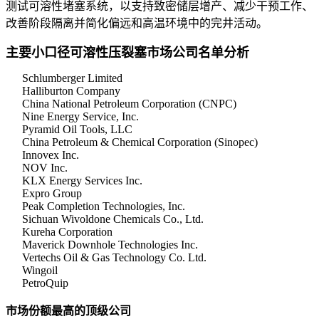
测试可溶性堵塞系统，以支持致密储层增产、减少干预工作、
改善阶段隔离并简化偏远和高温环境中的完井活动。
主要小口径可溶性压裂塞市场公司名单分析
Schlumberger Limited
Halliburton Company
China National Petroleum Corporation (CNPC)
Nine Energy Service, Inc.
Pyramid Oil Tools, LLC
China Petroleum & Chemical Corporation (Sinopec)
Innovex Inc.
NOV Inc.
KLX Energy Services Inc.
Expro Group
Peak Completion Technologies, Inc.
Sichuan Wivoldone Chemicals Co., Ltd.
Kureha Corporation
Maverick Downhole Technologies Inc.
Vertechs Oil & Gas Technology Co. Ltd.
Wingoil
PetroQuip
市场份额最高的顶级公司