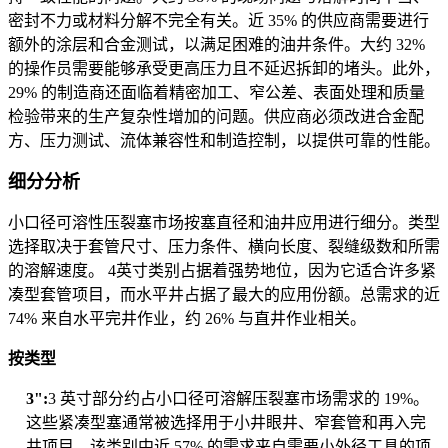
密封不力或材料分解不完全有关。近 35% 的供应商需要进行
额外的涂层和合金测试，以满足困难的油井条件。大约 32%
的操作员需要能够承受更高压力且不延迟拆卸的堵头。此外，
29% 的制造商还面临着精密加工、窄公差、表面处理和质量
检验带来的生产复杂性增加的问题。供应商必须改进合金配
方、压力测试、流体兼容性和制造控制，以提供可靠的性能。
细分分析
小口径可溶性压裂塞市场按塞直径和油井应用进行细分。类型
选择取决于套管尺寸、压力条件、横向长度、裂缝级数和所需
的溶解速度。 4英寸类别占据着强势地位，因为它适合许多紧
凑型套管项目，而水平井占据了最大的应用份额。总需求的近
74% 来自水平完井作业，约 26% 与直井作业相关。
按类型
3":
3 英寸部分约占小口径可溶解压裂塞市场需求的 19%。
这些紧凑型塞通常被选择用于小井眼井、窄套管和再入完
井项目。该类别中近 57% 的需求来自需要小外径工具的项