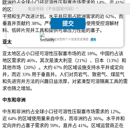
欧洲约占全球小口径可溶性压裂塞市场需求的 14%。近 41%
的区域活动与海上和北海作业相关，而约 32% 来自陆上油井
干预和生产改进计划。水平井应用占欧洲需求的近 62%，而
提交
垂直井贡献约 38%。严格的操作要求鼓励使用受控溶解材
料、低碎片完井工具和提供可靠压力性能的塞子。
我们保证对您的个人信息完全保密.
隐私
亚太
亚太地区占小口径可溶性压裂塞市场的近 18%。中国约占该
地区需求的 46%，其次是澳大利亚（21%）、日本（13%）和
其他市场（20%）。大约 67% 的区域设施支持水平井或定向
井，而近 33% 用于垂直井。人们对页岩气、致密气、煤层气
和先进完井方法的兴趣日益浓厚，对紧凑型可溶隔离工具的需
求也随之增加。
中东和非洲
中东和非洲约占全球小口径可溶性压裂塞市场需求的 12%。
近 64% 的区域使用量来自中东，而非洲约占 36%。水平井和
定向井约占塞子需求的 59%，直井占 41%。区域运营商正在