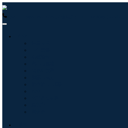
USA : +1 (855) 467-7775 (免费电话)
UK : +44 8085 022397
行业
信息技术
卫生保健
机械设备
汽车与运输
食品和饮料
能源与电力
航空航天与国防
农业
化学品与材料
建筑学
消费品
博客