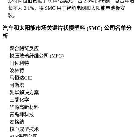
沙特阿拉伯贡献了 0.14 亿美元，占 2.8% 的份额，复合年增
长率为 2.1%，将 SMC 用于智能电网和太阳能电池板安
装。
汽车和太阳能市场关键片状模塑料 (SMC) 公司名单分
析
聚合酶链反应
模压玻璃纤维公司 (MFG)
门佐利特
波林特
马恒达CIE
阿斯塔
韩华解决方案
三菱化学
华源高新材料
青岛坤科技
麦格纳
核心成型技术
STS集团公司