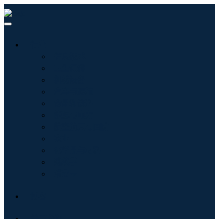
行业
信息技术
卫生保健
机械设备
汽车与运输
食品和饮料
能源与电力
航空航天与国防
农业
化学品与材料
建筑学
消费品
博客
关于我们