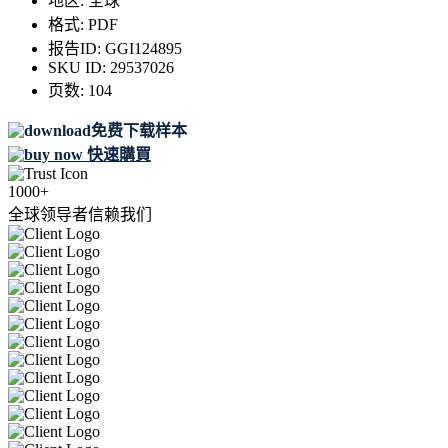
地区:
全球
格式:
PDF
报告ID:
GGI124895
SKU ID:
29537026
页数:
104
免费下载样本
快速購買
1000+
全球领导者信赖我们