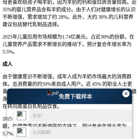
母更喜欢给孩子喝羊奶，因为羊奶的钙和蛋白质含量较高。近
35%的婴儿营养品含有羊奶成分。由于人们对健康增长的认识
不断增强，需求增加了约 28%。此外，大约 30% 的儿科营养
建议包括替代乳制品选择。
2025年儿童应用市场规模为1.74亿美元，占近30%的份额，在
儿童营养产品需求不断增长的推动下，预计复合年增长率为
5.5%。
成人
由于健康意识不断增强，成年人成为羊奶市场最大的消费群
体。总消费量的约50%来自成人用户。近 45% 的职业人士更
喜欢羊奶产品，因为它们具有更好的消化和营养效果。注重健
×
免费下载样本
身的人群的需求增加了约 33%。此外，大约 40% 的消费者正
在转向高蛋白乳制品饮食。
2025 年成人应用市场规模为 1.74 亿美元，占据约 50% 的份
额，在健康意识不断增强的支持下，预计复合年增长率为
5.7%。