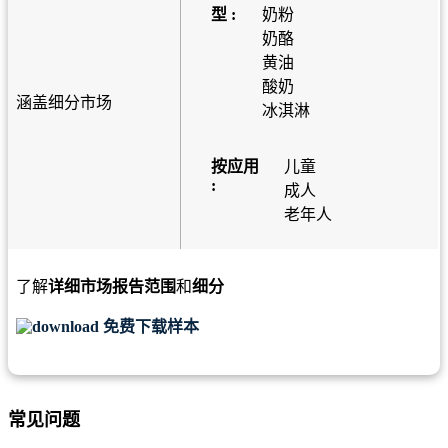
型 :
奶粉
奶酪
黄油
酸奶
涵盖细分市场
冰淇淋
按应用
儿童
:
成人
老年人
了解
详细市场报告范围
和
细分
免费下载样本
常见问题