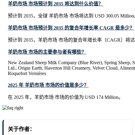
羊奶市场 市场预计到 2035 将达到什么价值？
预计到 2035，全球 羊奶市场 市场将达到 USD 300.05 Millio
羊奶市场 市场预计到 2035 的复合年增长率 CAGR 是多少？
预计到 2035，羊奶市场 市场的复合年增长率（CAGR）将达到
羊奶市场 市场的主要参与者有哪些？
New Zealand Sheep Milk Company (Blue River), Spring Sheep,
Ltd., Origin Earth, Haverton Hill Creamery, Velvet Cloud, Alimen
Roquefort Vernières
2025 年 羊奶市场 市场的价值是多少？
在 2025 年，羊奶市场 市场的价值为 USD 174 Million。
关于作者：