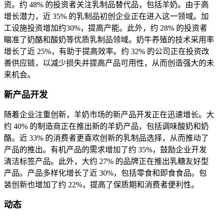
资。约 48% 的投资者关注乳制品替代品，包括羊奶。由于高
增长潜力，近 35% 的乳制品初创企业正在进入这一领域。加
工设施投资增加约30%，提高产能。此外，约 28% 的投资者
瞄准了奶酪和酸奶等优质乳制品领域。奶牛养殖的技术采用率
增长了近 25%，有助于提高效率。约 32% 的公司正在投资改
善供应链，以减少损失并提高产品可用性，从而创造强大的未
来机会。
新产品开发
随着企业注重创新，羊奶市场的新产品开发正在迅速增长。大
约 40% 的制造商正在推出新的羊奶产品，包括调味酸奶和奶
酪。近 33% 的消费者更喜欢创新的乳制品选择，从而推动了
产品的推出。有机产品的需求增加了约 35%，鼓励企业开发
清洁标签产品。此外，大约 27% 的品牌正在推出乳糖友好型
产品。产品多样化增长了近 30%，包括零食和即食食品。包
装创新也增加了约 22%，提高了保质期和消费者便利性。
动态