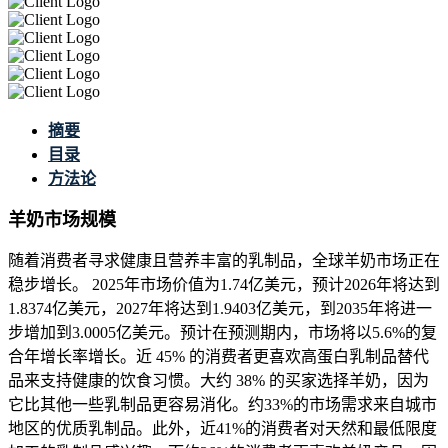
摘要
目录
方法论
羊奶市场规模
随着消费者寻求健康且营养丰富的乳制品，全球羊奶市场正在
稳步增长。 2025年市场价值为1.74亿美元，预计2026年将达到
1.8374亿美元，2027年将达到1.9403亿美元，到2035年将进一
步增加到3.0005亿美元。预计在预测期内，市场将以5.6%的复
合年增长率增长。近 45% 的消费者更喜欢高蛋白乳制品替代
品来支持健康的饮食习惯。大约 38% 的买家选择羊奶，因为
它比其他一些乳制品更容易消化。约33%的市场需求来自城市
地区的优质乳制品。此外，近41%的消费者对天然和最低限度