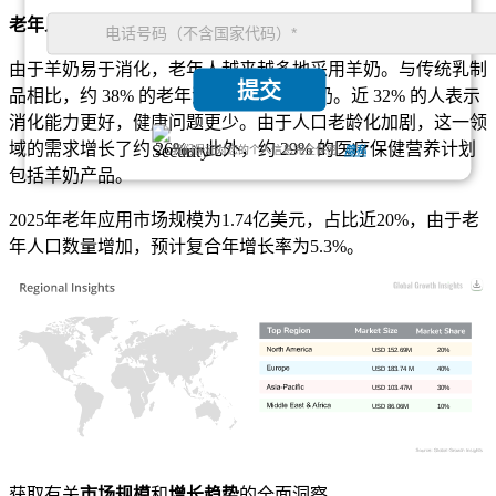
老年人
由于羊奶易于消化，老年人越来越多地采用羊奶。与传统乳制
提交
品相比，约 38% 的老年消费者更喜欢羊奶。近 32% 的人表示
消化能力更好，健康问题更少。由于人口老龄化加剧，这一领
域的需求增长了约 26%。此外，约 29% 的医疗保健营养计划
我们保证对您的个人信息完全保密.
隐私
包括羊奶产品。
2025年老年应用市场规模为1.74亿美元，占比近20%，由于老
年人口数量增加，预计复合年增长率为5.3%。
USD 152.69M
20%
USD 183.74 M
40%
USD 103.47M
30%
USD 86.06M
10%
获取有关
市场规模
和
增长趋势
的全面洞察