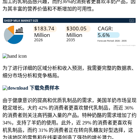
加工的乳制品感兴趣，而约36%的消费者更喜欢羊奶产品，因
为其丰富的营养价值和不断增加的可用性。
为了进行详细的区域分析和收入预测，我需要
完整的数据表、
细分市场分析和竞争格局
。
下载免费样本
由于健康意识的提高和优质乳制品的需求，美国羊奶市场呈现
稳定增长。大约 42% 的消费者更喜欢替代乳制品，而近 36%
的消费者则关注高钙摄入量的产品。特种奶酪的需求增加了约
34%，支持了羊奶的使用。此外，近 29% 的消费者更喜欢有
机乳制品，而约 31% 的消费者正在转向乳糖友好型选择，这
为该地区的零售和在线渠道创造了强劲的增长潜力。