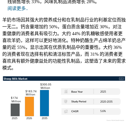
线销售增长 33%，风味乳制品消费增长 28%。
阅读更多..
羊奶市场因其强大的营养成分和在乳制品行业的利基定位而独
一无二。钙含量增加约 50%，蛋白质含量增加近 30%，对注
重健康的消费者具有吸引力。大约 44% 的乳糖敏感使用者更
喜欢羊奶，这样可以更好地消化。特种奶酪生产占绵羊奶总产
量的近 55%，显示出其在优质乳制品中的重要性。大约 36%
的消费者现在选择有机和清洁标签产品，而 31% 的消费者更
喜欢具有额外健康益处的功能性乳制品，这塑造了未来的需求
模式。