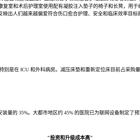
% 的康复室和术后护理室使用配有凝胶注入垫子的椅子和长凳，用
势反映出人们越来越偏爱符合伤口愈合护理、安全和临床效率目标
，特别是在 ICU 和外科病房。减压床垫和重新定位床目前占采购
量的 35%。大都市地区约 45% 的医院已为联网设备制定
"投资和升级成本高"