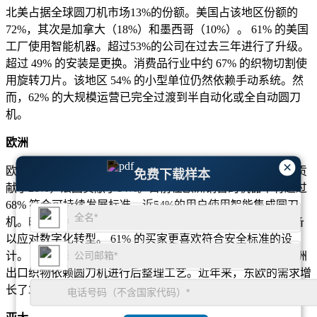
北美占据全球圆刀机市场13%的份额。美国占该地区份额的
72%，其次是加拿大（18%）和墨西哥（10%）。 61% 的美国
工厂使用智能机器。超过53%的公司在过去三年进行了升级。
超过 49% 的安装是更换。消费品行业中约 67% 的织物切割使
用旋转刀片。该地区 54% 的小型单位仍然依赖手动系统。然
而，62% 的大规模运营已完全过渡到半自动化或全自动圆刀
机。
欧洲
×
欧洲占据全球圆刀机需求的19%。德国贡献了26%，意大利贡
免费下载样本
献了21%，法国贡献了14%。目前在欧洲销售的机器中有超过
68% 符合可持续发展标准。近54%的用户使用智能集成圆刀
机。时尚相关行业使用了 48% 的机器。 37%的企业升级设备
以应对数字化转型。 61% 的买家更喜欢符合安全标准的设
计。 46% 的已安装设备具有多刀片兼容性。超过 70% 的欧洲
出口织物依赖圆刀机进行后整理工艺。近年来，东欧的需求增
长了31%。