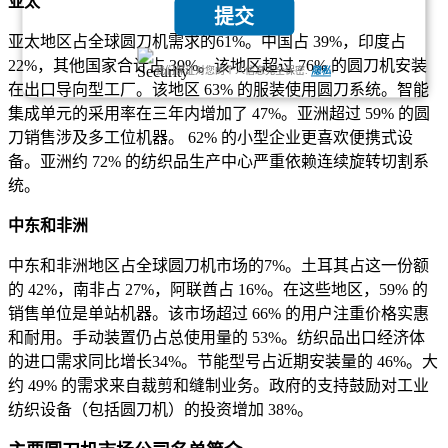
亚太
提交
亚太地区占全球圆刀机需求的61%。中国占 39%，印度占
22%，其他国家合计占 39%。该地区超过 76% 的圆刀机安装
我们保证对您的个人信息完全保密.
隐私
在出口导向型工厂。该地区 63% 的服装使用圆刀系统。智能
集成单元的采用率在三年内增加了 47%。亚洲超过 59% 的圆
刀销售涉及多工位机器。 62% 的小型企业更喜欢便携式设
备。亚洲约 72% 的纺织品生产中心严重依赖连续旋转切割系
统。
中东和非洲
中东和非洲地区占全球圆刀机市场的7%。土耳其占这一份额
的 42%，南非占 27%，阿联酋占 16%。在这些地区，59% 的
销售单位是单站机器。该市场超过 66% 的用户注重价格实惠
和耐用。手动装置仍占总使用量的 53%。纺织品出口经济体
的进口需求同比增长34%。节能型号占近期安装量的 46%。大
约 49% 的需求来自裁剪和缝制业务。政府的支持鼓励对工业
纺织设备（包括圆刀机）的投资增加 38%。