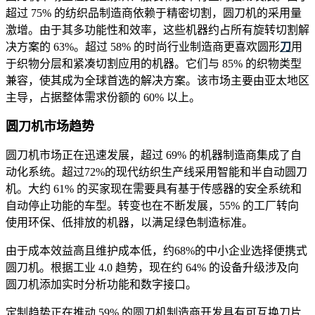
超过 75% 的纺织品制造商依赖于精密切割，圆刀机的采用量
激增。由于其多功能性和效率，这些机器约占所有旋转切割解
决方案的 63%。超过 58% 的时尚行业制造商更喜欢圆形
刀
用
于织物分层和紧凑切割应用的机器。它们与 85% 的织物类型
兼容，使其成为全球首选的解决方案。该市场主要由亚太地区
主导，占据整体需求份额的 60% 以上。
圆刀机市场趋势
圆刀机市场正在迅速发展，超过 69% 的机器制造商集成了自
动化系统。超过72%的现代纺织生产线采用智能和半自动圆刀
机。大约 61% 的买家现在需要具有基于传感器的安全系统和
自动停止功能的车型。转变也在不断发展，55% 的工厂转向
使用环保、低排放的机器，以满足绿色制造标准。
由于成本效益高且维护成本低，约68%的中小企业选择便携式
圆刀机。根据工业 4.0 趋势，现在约 64% 的设备升级涉及向
圆刀机添加实时分析功能和数字接口。
定制趋势正在推动 59% 的圆刀机制造商开发具有可互换刀片