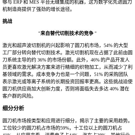
够与 ERP 和 MES 平台无缝集成的机器，这为数字化先进圆刀
机制造商提供了强劲的增长途径。
挑战
"
来自替代切削技术的竞争
"
激光和超声波切割机的兴起影响了圆刀机市场，54% 的大型
工厂部分转向替代切割技术。激光切割机现在占据了此前由圆
刀系统主导的约 36% 的市场份额。此外，46% 的产品开发人
员更喜欢激光解决方案来进行精细的织物加工，从而减少了利
基领域的需求。成本竞争力也是一个问题，51% 的采购团队
表示激光或等离子系统的长期投资回报率更高。这些挑战迫使
圆刀机供应商加大创新力度，否则将面临失去多达 40% 潜在
客户群的风险。
细分分析
圆刀机市场按类型和应用进行细分，揭示了主要的采用趋势。
工位较少的圆刀机占市场的59%，十工位以上的圆刀机占