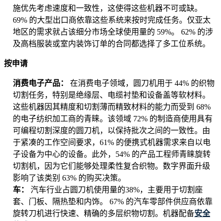
施优先考虑速度和一致性，这使得这些机器不可或缺。
69% 的大型出口商依靠这些系统来按时完成任务。仅亚太
地区的需求就占该细分市场全球使用量的 59%。 62% 的涉
及高档服装或室内装饰订单的合同都选择了多工位系统。
按申请
消费电子产品：
在消费电子领域，圆刀机用于 44% 的织物
切割任务，特别是绝缘层、电缆衬垫和设备盖等软材料。
这些机器因其精度和切割薄而精致材料的能力而受到 68%
的电子纺织加工商的青睐。该领域 72% 的制造商使用具有
可编程切割深度的圆刀机，以保持批次之间的一致性。由
于紧凑的工作空间要求，61% 的便携式机器需求来自以电
子设备为中心的设备。此外，54% 的产品工程师青睐旋转
切割机，因为它们能够处理柔性复合织物。数字界面升级
影响了该类别 63% 的购买决策。
车：
汽车行业占圆刀机使用量的38%，主要用于切割座
套、门板、隔热垫和内饰。 67% 的汽车零部件供应商依靠
旋转刀机进行快速、精确的多层织物切割。机器配备
安全