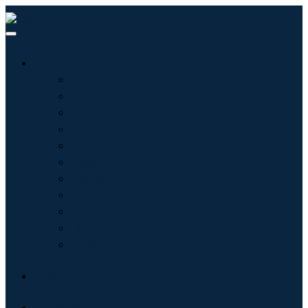
行业
信息技术
卫生保健
机械设备
汽车与运输
食品和饮料
能源与电力
航空航天与国防
农业
化学品与材料
建筑学
消费品
博客
关于我们