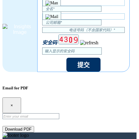
安全码
提交
Email for PDF
×
Download PDF