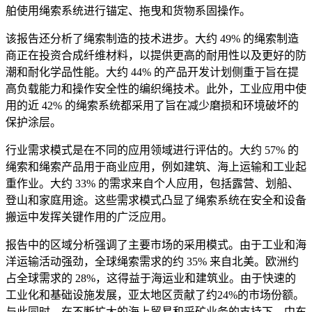
舶使用绳索系统进行锚定、拖曳和货物系固操作。
该报告还分析了绳索制造的技术进步。大约 49% 的绳索制造
商正在投资合成纤维材料，以提供更高的耐用性以及更好的防
潮和耐化学品性能。大约 44% 的产品开发计划侧重于旨在提
高负载能力和操作安全性的编织绳技术。此外，工业应用中使
用的近 42% 的绳索系统都采用了旨在减少磨损和环境破坏的
保护涂层。
行业需求模式是在不同的应用领域进行评估的。大约 57% 的
绳索和绳索产品用于商业应用，例如建筑、海上运输和工业起
重作业。大约 33% 的需求来自个人应用，包括露营、划船、
登山和家庭用途。这些需求模式凸显了绳索系统在安全和设备
搬运中发挥关键作用的广泛应用。
报告中的区域分析强调了主要市场的采用模式。由于工业和海
洋运输活动强劲，全球绳索需求的约 35% 来自北美。欧洲约
占全球需求的 28%，这得益于海运业和建筑业。由于快速的
工业化和基础设施发展，亚太地区贡献了约24%的市场份额。
与此同时，在不断扩大的海上贸易和采矿业务的支持下，中东