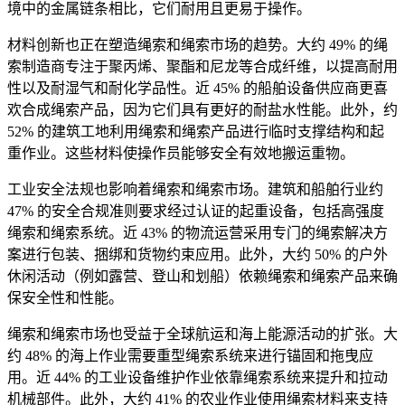
境中的金属链条相比，它们耐用且更易于操作。
材料创新也正在塑造绳索和绳索市场的趋势。大约 49% 的绳
索制造商专注于聚丙烯、聚酯和尼龙等合成纤维，以提高耐用
性以及耐湿气和耐化学品性。近 45% 的船舶设备供应商更喜
欢合成绳索产品，因为它们具有更好的耐盐水性能。此外，约
52% 的建筑工地利用绳索和绳索产品进行临时支撑结构和起
重作业。这些材料使操作员能够安全有效地搬运重物。
工业安全法规也影响着绳索和绳索市场。建筑和船舶行业约
47% 的安全合规准则要求经过认证的起重设备，包括高强度
绳索和绳索系统。近 43% 的物流运营采用专门的绳索解决方
案进行包装、捆绑和货物约束应用。此外，大约 50% 的户外
休闲活动（例如露营、登山和划船）依赖绳索和绳索产品来确
保安全性和性能。
绳索和绳索市场也受益于全球航运和海上能源活动的扩张。大
约 48% 的海上作业需要重型绳索系统来进行锚固和拖曳应
用。近 44% 的工业设备维护作业依靠绳索系统来提升和拉动
机械部件。此外，大约 41% 的农业作业使用绳索材料来支持