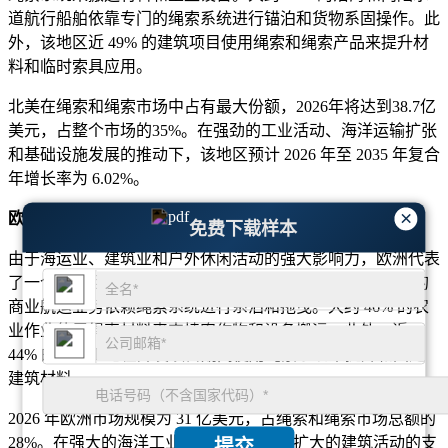
道航行船舶依靠专门的绳索系统进行锚泊和货物系固操作。此
外，该地区近 49% 的建筑项目使用绳索和绳索产品来提升材
料和临时索具应用。
北美在绳索和绳索市场中占有最大份额，2026年将达到38.7亿
美元，占整个市场的35%。在强劲的工业活动、海洋运输扩张
和基础设施发展的推动下，该地区预计 2026 年至 2035 年复合
年增长率为 6.02%。
×
欧洲
免费下载样本
由于海运业、建筑业和户外休闲活动的强大影响力，欧洲代表
了一个成熟且稳步扩张的绳索和绳索市场。欧洲大约 51% 的
商业航运业务依赖绳索系统进行系泊和拖曳。大约 46% 的农
业作业使用绳索材料来支持农作物和设备搬运。此外，近
44% 的建筑工地在开发项目期间使用绳索系统来提升和固定
建筑材料。
2026 年欧洲市场规模为 31 亿美元，占绳索和绳索市场总额的
28%。在强大的海洋工业和整个地区不断扩大的建筑活动的支
提交