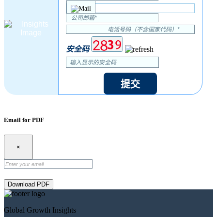
安全码
提交
Email for PDF
×
Download PDF
Global Growth Insights