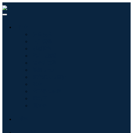
行业
信息技术
卫生保健
机械设备
汽车与运输
食品和饮料
能源与电力
航空航天与国防
农业
化学品与材料
建筑学
消费品
博客
关于我们