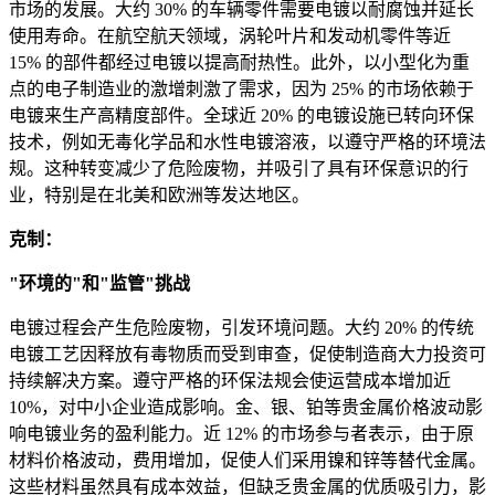
市场的发展。大约 30% 的车辆零件需要电镀以耐腐蚀并延长
使用寿命。在航空航天领域，涡轮叶片和发动机零件等近
15% 的部件都经过电镀以提高耐热性。此外，以小型化为重
点的电子制造业的激增刺激了需求，因为 25% 的市场依赖于
电镀来生产高精度部件。全球近 20% 的电镀设施已转向环保
技术，例如无毒化学品和水性电镀溶液，以遵守严格的环境法
规。这种转变减少了危险废物，并吸引了具有环保意识的行
业，特别是在北美和欧洲等发达地区。
克制：
"环境的"
和
"监管"
挑战
电镀过程会产生危险废物，引发环境问题。大约 20% 的传统
电镀工艺因释放有毒物质而受到审查，促使制造商大力投资可
持续解决方案。遵守严格的环保法规会使运营成本增加近
10%，对中小企业造成影响。金、银、铂等贵金属价格波动影
响电镀业务的盈利能力。近 12% 的市场参与者表示，由于原
材料价格波动，费用增加，促使人们采用镍和锌等替代金属。
这些材料虽然具有成本效益，但缺乏贵金属的优质吸引力，影