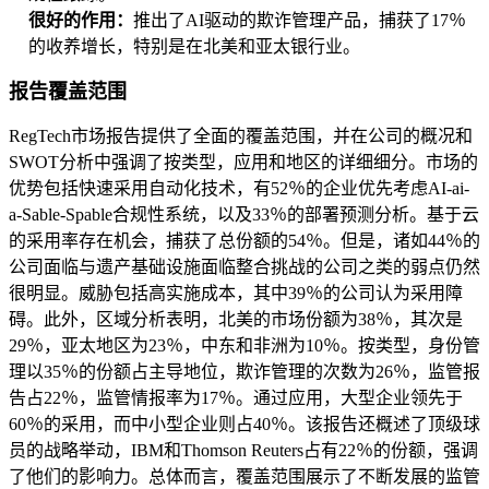
很好的作用：
推出了AI驱动的欺诈管理产品，捕获了17％
的收养增长，特别是在北美和亚太银行业。
报告覆盖范围
RegTech市场报告提供了全面的覆盖范围，并在公司的概况和
SWOT分析中强调了按类型，应用和地区的详细细分。市场的
优势包括快速采用自动化技术，有52％的企业优先考虑AI-ai-
a-Sable-Spable合规性系统，以及33％的部署预测分析。基于云
的采用率存在机会，捕获了总份额的54％。但是，诸如44％的
公司面临与遗产基础设施面临整合挑战的公司之类的弱点仍然
很明显。威胁包括高实施成本，其中39％的公司认为采用障
碍。此外，区域分析表明，北美的市场份额为38％，其次是
29％，亚太地区为23％，中东和非洲为10％。按类型，身份管
理以35％的份额占主导地位，欺诈管理的次数为26％，监管报
告占22％，监管情报率为17％。通过应用，大型企业领先于
60％的采用，而中小型企业则占40％。该报告还概述了顶级球
员的战略举动，IBM和Thomson Reuters占有22％的份额，强调
了他们的影响力。总体而言，覆盖范围展示了不断发展的监管