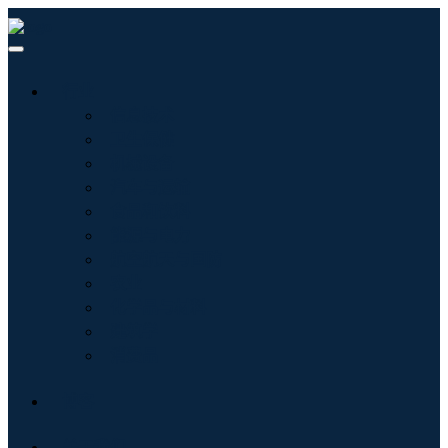
行业
信息技术
卫生保健
机械设备
汽车与运输
食品和饮料
能源与电力
航空航天与国防
农业
化学品与材料
建筑学
消费品
博客
关于我们