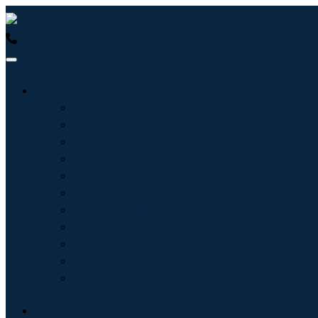
USA : +1 (855) 467-7775 (免费电话)
UK : +44 8085 022397
行业
信息技术
卫生保健
机械设备
汽车与运输
食品和饮料
能源与电力
航空航天与国防
农业
化学品与材料
建筑学
消费品
博客