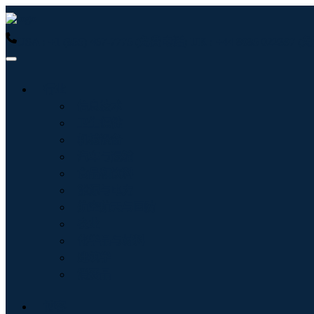
USA : +1 (855) 467-7775 (免费电话)
UK : +44 8085 022397
行业
信息技术
卫生保健
机械设备
汽车与运输
食品和饮料
能源与电力
航空航天与国防
农业
化学品与材料
建筑学
消费品
博客