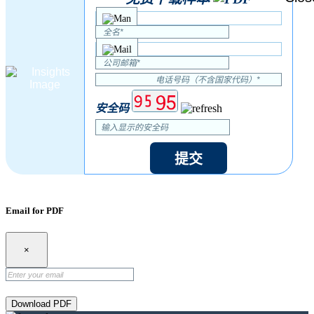
安全码
提交
Email for PDF
×
Download PDF