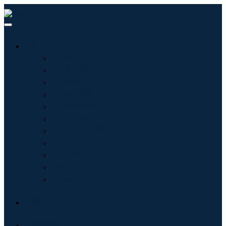
行业
信息技术
卫生保健
机械设备
汽车与运输
食品和饮料
能源与电力
航空航天与国防
农业
化学品与材料
建筑学
消费品
博客
关于我们