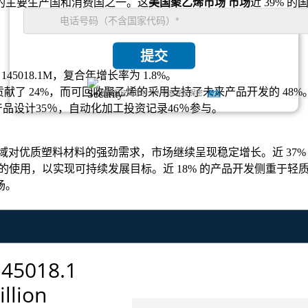
的主要生产国和消费国之一。这
美国聚乙烯市场 市场
近 39% 
提交
到 145018.1M，复合年增长率为 1.8%。
贡献了 24%，而可回收聚乙烯的采用支持了未来产品开发的 48%
我们保证对您的个人信息完全保密.
隐私
产品设计35％，自动化加工投资记录46％参与。
对优质塑料材料的强劲需求，市场继续呈现稳定增长。近 37% 
料的使用，以实现可持续发展目标。近 18% 的产品开发侧重于
场。