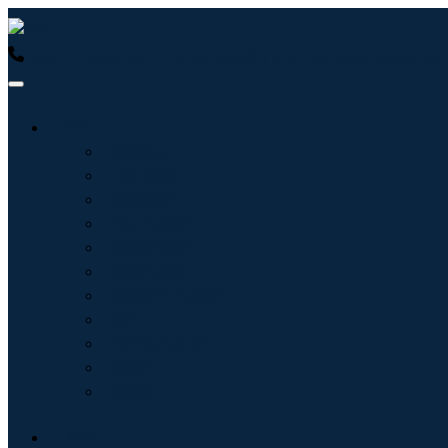
USA : +1 (855) 467-7775 (免费电话)
UK : +44 8085 022397
行业
信息技术
卫生保健
机械设备
汽车与运输
食品和饮料
能源与电力
航空航天与国防
农业
化学品与材料
建筑学
消费品
博客