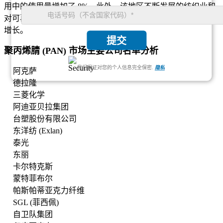
用中的使用量增加了 8%。此外，该地区不断发展的纺织业和
对可再生能源项目的兴趣也推动了对聚丙烯腈产品的需求不断
增长。
提交
聚丙烯腈 (PAN) 市场主要公司名单分析
我们保证对您的个人信息完全保密.
隐私
阿克萨
德拉隆
三菱化学
阿迪亚贝拉集团
台塑股份有限公司
东洋纺 (Exlan)
泰光
东丽
卡尔特克斯
蒙特菲布尔
帕斯帕蒂亚克力纤维
SGL (菲西佩)
自卫队集团