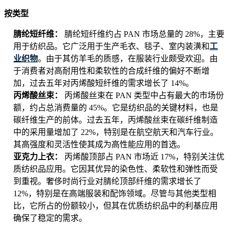
按类型
腈纶短纤维：
腈纶短纤维约占 PAN 市场总量的 28%，主要
用于纺织品。它广泛用于生产毛衣、毯子、室内装潢和
工
业织物
。由于其仿羊毛的质感，在服装行业颇受欢迎。由
于消费者对高耐用性和柔软性的合成纤维的偏好不断增
加，过去五年对丙烯酸短纤维的需求增长了 14%。
丙烯酸丝束：
丙烯酸丝束在 PAN 类型中占有最大的市场份
额，约占总消费量的 45%。它是纺织品的关键材料，也是
碳纤维生产的前体。过去五年，丙烯酸丝束在碳纤维制造
中的采用量增加了 22%，特别是在航空航天和汽车行业。
其高强度和灵活性使其成为高性能应用的首选。
亚克力上衣：
丙烯酸顶部占 PAN 市场近 17%，特别关注优
质纺织品应用。它因其优异的染色性、柔软性和弹性而受
到重视。奢侈时尚行业对腈纶顶部纤维的需求增长了
12%，特别是在高端服装和配饰领域。尽管与其他类型相
比，它所占的份额较小，但其在优质纺织品中的利基应用
确保了稳定的需求。