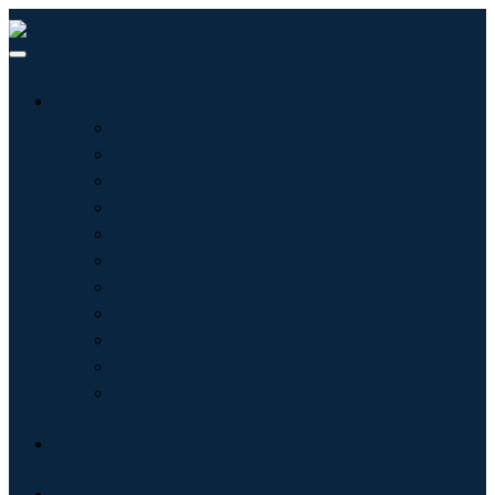
行业
信息技术
卫生保健
机械设备
汽车与运输
食品和饮料
能源与电力
航空航天与国防
农业
化学品与材料
建筑学
消费品
博客
关于我们