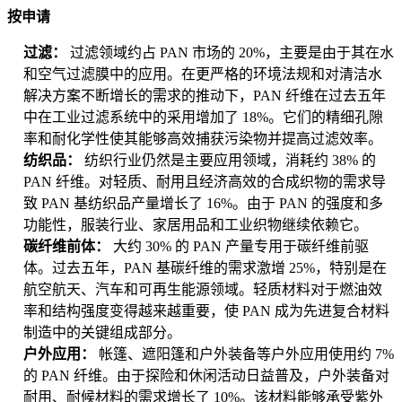
按申请
过滤：
过滤领域约占 PAN 市场的 20%，主要是由于其在水
和空气过滤膜中的应用。在更严格的环境法规和对清洁水
解决方案不断增长的需求的推动下，PAN 纤维在过去五年
中在工业过滤系统中的采用增加了 18%。它们的精细孔隙
率和耐化学性使其能够高效捕获污染物并提高过滤效率。
纺织品：
纺织行业仍然是主要应用领域，消耗约 38% 的
PAN 纤维。对轻质、耐用且经济高效的合成织物的需求导
致 PAN 基纺织品产量增长了 16%。由于 PAN 的强度和多
功能性，服装行业、家居用品和工业织物继续依赖它。
碳纤维前体：
大约 30% 的 PAN 产量专用于碳纤维前驱
体。过去五年，PAN 基碳纤维的需求激增 25%，特别是在
航空航天、汽车和可再生能源领域。轻质材料对于燃油效
率和结构强度变得越来越重要，使 PAN 成为先进复合材料
制造中的关键组成部分。
户外应用：
帐篷、遮阳篷和户外装备等户外应用使用约 7%
的 PAN 纤维。由于探险和休闲活动日益普及，户外装备对
耐用、耐候材料的需求增长了 10%。该材料能够承受紫外