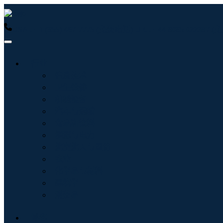
USA : +1 (855) 467-7775 (免费电话)
UK : +44 8085 022397
行业
信息技术
卫生保健
机械设备
汽车与运输
食品和饮料
能源与电力
航空航天与国防
农业
化学品与材料
建筑学
消费品
博客