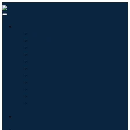
行业
信息技术
卫生保健
机械设备
汽车与运输
食品和饮料
能源与电力
航空航天与国防
农业
化学品与材料
建筑学
消费品
博客
关于我们