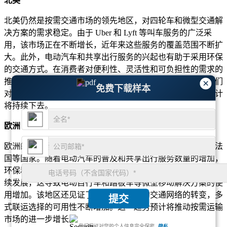
北美
北美仍然是按需交通市场的领先地区，对四轮车和微型交通解
决方案的需求稳定。由于 Uber 和 Lyft 等叫车服务的广泛采
用，该市场正在不断增长，近年来这些服务的覆盖范围不断扩
大。此外，电动汽车和共享出行服务的兴起也有助于采用环保
的交通方式。在消费者对便利性、灵活性和可负担性的需求的
推动下，北美城市地区仍然是最大的按需服务市场。随着人们
×
免费下载样本
对创新、可持续出行解决方案的兴趣日益浓厚，这一趋势预计
将持续下去。
欧洲
欧洲的按需运输市场正在大幅增长，特别是在英国、德国和法
国等国家。随着电动汽车的普及和共享出行服务数量的增加，
环保和共享出行服务的采用正在不断增长。欧洲城市注重可持
续发展，这导致电动自行车和踏板车等微型移动解决方案的使
用增加。该地区还见证了向更加一体化的交通网络的转变，多
提交
式联运选择的可用性不断增加。这一趋势预计将推动按需运输
市场的进一步增长。
我们保证对您的个人信息完全保密.
隐私