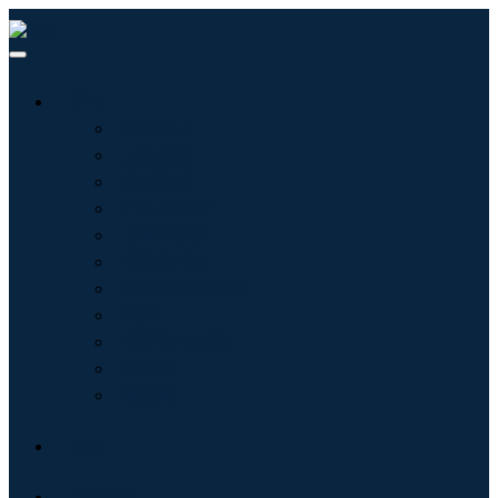
行业
信息技术
卫生保健
机械设备
汽车与运输
食品和饮料
能源与电力
航空航天与国防
农业
化学品与材料
建筑学
消费品
博客
关于我们