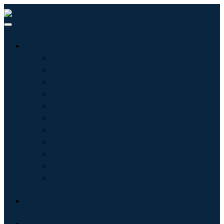
行业
信息技术
卫生保健
机械设备
汽车与运输
食品和饮料
能源与电力
航空航天与国防
农业
化学品与材料
建筑学
消费品
博客
关于我们