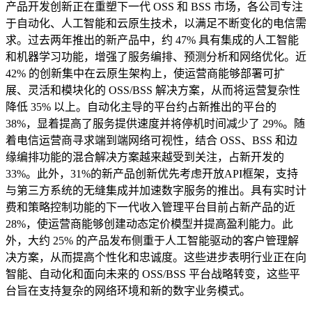
产品开发创新正在重塑下一代 OSS 和 BSS 市场，各公司专注
于自动化、人工智能和云原生技术，以满足不断变化的电信需
求。过去两年推出的新产品中，约 47% 具有集成的人工智能
和机器学习功能，增强了服务编排、预测分析和网络优化。近
42% 的创新集中在云原生架构上，使运营商能够部署可扩
展、灵活和模块化的 OSS/BSS 解决方案，从而将运营复杂性
降低 35% 以上。自动化主导的平台约占新推出的平台的
38%，显着提高了服务提供速度并将停机时间减少了 29%。随
着电信运营商寻求端到端网络可视性，结合 OSS、BSS 和边
缘编排功能的混合解决方案越来越受到关注，占新开发的
33%。此外，31%的新产品创新优先考虑开放API框架，支持
与第三方系统的无缝集成并加速数字服务的推出。具有实时计
费和策略控制功能的下一代收入管理平台目前占新产品的近
28%，使运营商能够创建动态定价模型并提高盈利能力。此
外，大约 25% 的产品发布侧重于人工智能驱动的客户管理解
决方案，从而提高个性化和忠诚度。这些进步表明行业正在向
智能、自动化和面向未来的 OSS/BSS 平台战略转变，这些平
台旨在支持复杂的网络环境和新的数字业务模式。